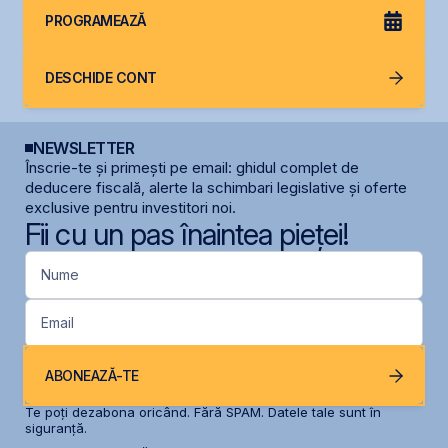
PROGRAMEAZĂ
DESCHIDE CONT
NEWSLETTER
Înscrie-te și primești pe email: ghidul complet de
deducere fiscală, alerte la schimbari legislative și oferte
exclusive pentru investitori noi.
Fii cu un pas înaintea pieței!
Nume
Email
ABONEAZĂ-TE
Te poți dezabona oricând. Fără SPAM. Datele tale sunt în
siguranță.