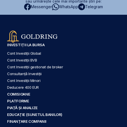
sau urmărește cele mai importante știri pe:
Messenger
WhatsApp
Telegram
INVESTIȚII LA BURSA
Cont Investiții Global
Cont Investiții BVB
Cont Investiții gestionat de broker
Consultanță Investiții
Cont Investiții Minori
Deducere 400 EUR
COMISIOANE
PLATFORME
PIAȚĂ ȘI ANALIZE
EDUCAȚIE (SUNETUL BANILOR)
FINANȚARE COMPANII