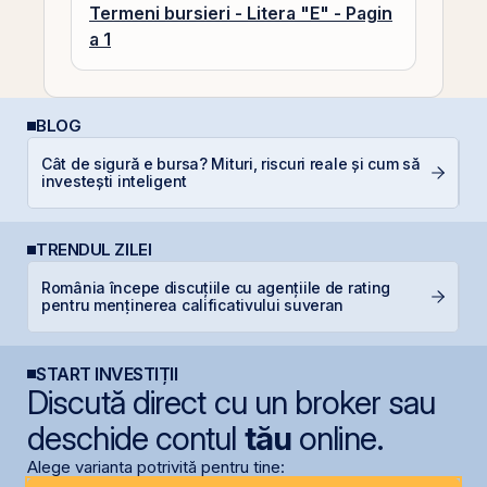
Termeni bursieri - Litera "E" - Pagin
a 1
BLOG
Cât de sigură e bursa? Mituri, riscuri reale și cum să
RE
investești inteligent
di
TRENDUL ZILEI
România începe discuțiile cu agențiile de rating
B
pentru menținerea calificativului suveran
a
START INVESTIȚII
Discută direct cu un broker sau
deschide contul
tău
online.
Alege varianta potrivită pentru tine: