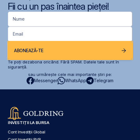
Fii cu un pas înaintea pieței!
Nume
Email
ABONEAZĂ-TE
Te poți dezabona oricând. Fără SPAM. Datele tale sunt în
siguranță.
sau urmărește cele mai importante știri pe:
Messenger
WhatsApp
Telegram
INVESTIȚII LA BURSA
Cont Investiții Global
Cont Investiții BVB