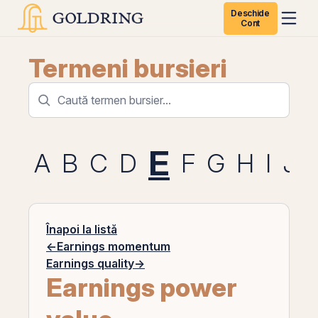
Deschide
Cont
Termeni bursieri
E
A
B
C
D
F
G
H
I
J
Înapoi la listă
←
Earnings momentum
Earnings quality
→
Earnings power