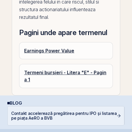
intelegerea felului in care riscul, stilul si
structura actionariatului influenteaza
rezultatul final.
Pagini unde apare termenul
Earnings Power Value
Termeni bursieri - Litera "E" - Pagin
a 1
BLOG
Contakt accelerează pregătirea pentru IPO și listarea
RE
pe piața AeRO a BVB
p