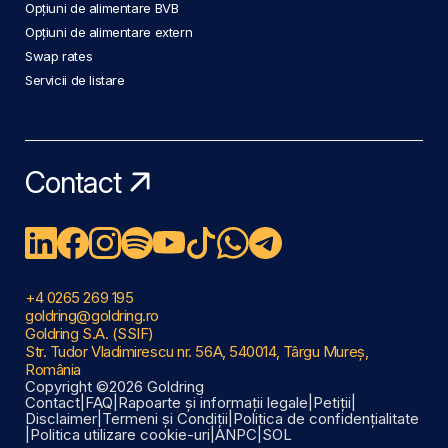
Opțiuni de alimentare BVB
Opțiuni de alimentare extern
Swap rates
Servicii de listare
Contact
+4 0265 269 195
goldring@goldring.ro
Goldring S.A. (SSIF)
Str. Tudor Vladimirescu nr. 56A, 540014, Târgu Mureș,
România
Copyright ©2026 Goldring
Contact
|
FAQ
|
Rapoarte și informații legale
|
Petiții
|
Disclaimer
|
Termeni și Condiții
|
Politica de confidențialitate
|
Politica utilizare cookie-uri
|
ANPC
|
SOL