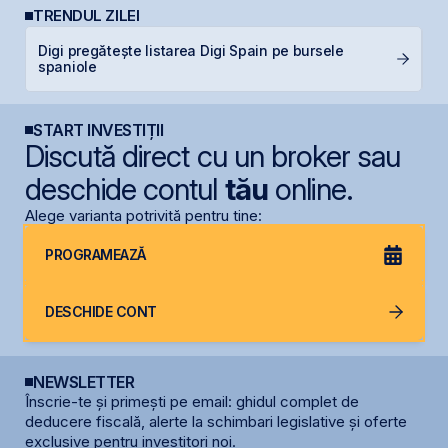
TRENDUL ZILEI
Digi pregătește listarea Digi Spain pe bursele
B
spaniole
B
START INVESTIȚII
Discută direct cu un broker sau
deschide contul
tău
online.
Alege varianta potrivită pentru tine:
PROGRAMEAZĂ
DESCHIDE CONT
NEWSLETTER
Înscrie-te și primești pe email: ghidul complet de
deducere fiscală, alerte la schimbari legislative și oferte
exclusive pentru investitori noi.