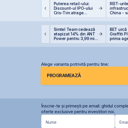
nvestiții la 50+ ani:
Puterea retail-ului:
REIT-uril
rea târziu sau abia la
Discount-ul IPO-ului
infrastru
imp?
Cris-Tim atrage
China - 
subscrieri de peste 2
la cel ce
ori mai mari față de
capitalizarea estimată
ne United Properties,
Simtel Team cedează
BET urcă 
a companiei
uspendată de la
etapizat 14% din ANT
Graffiti 
ranzacționare pentru
Power pentru 3,99 mil.
prima ag
ferta de
lei și își reduce
comunicar
ăscumpărare
participația la 37%
BVB
Alege varianta potrivită pentru tine:
PROGRAMEAZĂ
Înscrie-te și primești pe email: ghidul comple
oferte exclusive pentru investitori noi.
Nume
Emai