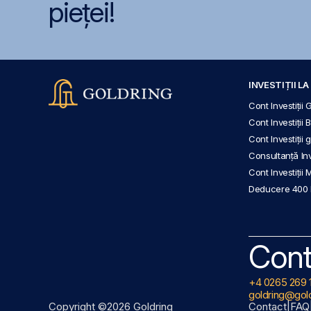
pieței!
INVESTIȚII L
Cont Investiții 
Cont Investiții 
Cont Investiții
Consultanță Inve
Cont Investiții 
Deducere 400
Cont
+4 0265 269 
goldring@gold
Copyright ©2026 Goldring
Contact
|
FAQ