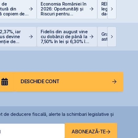
e de
Economia României în
REIT-urile hotelie
ctură din
2026: Oportunități și
legislație să fie, 
să copiem de
Riscuri pentru
dacă proiecte bu
 copiază?!
Investitori
sunt și banii se 
2,37%, iar
Fidelis din august vine
Graffiti Plus deb
Plus devine
cu dobânzi de până la
astăzi pe piața 
enție de
7,50% în lei și 6,30% în
e listată la
euro
DESCHIDE CONT
t de deducere fiscală, alerte la schimbari legislative și
ABONEAZĂ-TE
l