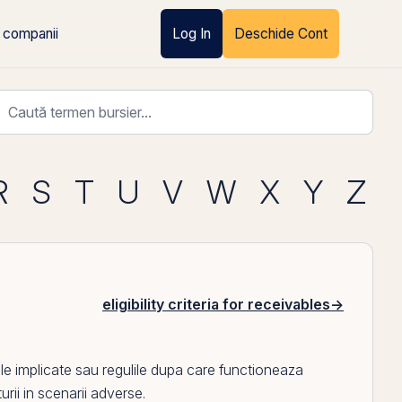
 companii
Log In
Deschide Cont
R
S
T
U
V
W
X
Y
Z
eligibility criteria for receivables
→
tile implicate sau regulile dupa care functioneaza
urii in scenarii adverse.