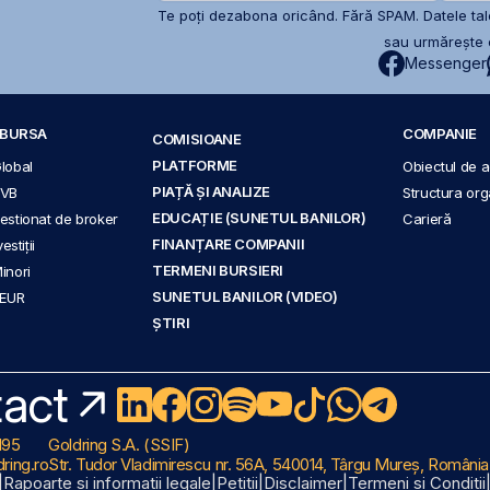
Te poți dezabona oricând. Fără SPAM. Datele tale
sau urmărește c
Messenger
A BURSA
COMPANIE
COMISIOANE
PLATFORME
Global
Obiectul de ac
PIAȚĂ ȘI ANALIZE
BVB
Structura org
EDUCAȚIE (SUNETUL BANILOR)
 gestionat de broker
Carieră
FINANȚARE COMPANII
stiții
TERMENI BURSIERI
Minori
SUNETUL BANILOR (VIDEO)
 EUR
ȘTIRI
act
195
Goldring S.A. (SSIF)
ring.ro
Str. Tudor Vladimirescu nr. 56A, 540014, Târgu Mureș, România
|
Rapoarte și informații legale
|
Petiții
|
Disclaimer
|
Termeni și Condiții