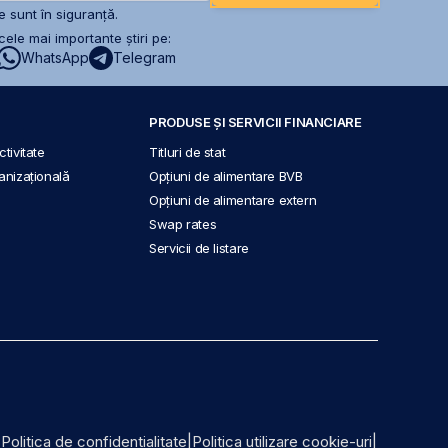
 sunt în siguranță.
ele mai importante știri pe:
WhatsApp
Telegram
PRODUSE ȘI SERVICII FINANCIARE
tivitate
Titluri de stat
anizațională
Opțiuni de alimentare BVB
Opțiuni de alimentare extern
Swap rates
Servicii de listare
|
Politica de confidențialitate
|
Politica utilizare cookie-uri
|