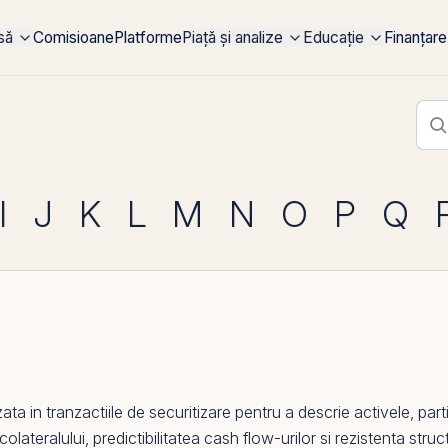
rsă
Comisioane
Platforme
Piață și analize
Educație
Finanțare
I
J
K
L
M
N
O
P
Q
a
a in tranzactiile de securitizare pentru a descrie activele, par
lateralului, predictibilitatea cash flow-urilor si rezistenta struct