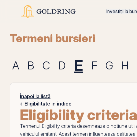
Investiții la bu
Termeni bursieri
E
A
B
C
D
F
G
H
Înapoi la listă
←
Eligibilitate in indice
Eligibility criteri
Termenul
Eligibility criteria
desemneaza o notiune utilizat
vehiculul
emitent
. Acest termen influenteaza calitatea co