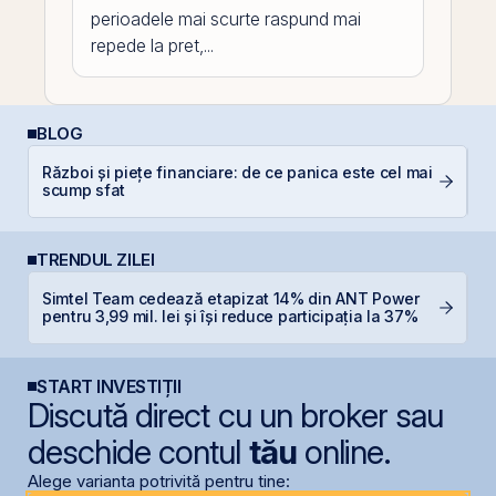
perioadele mai scurte raspund mai
repede la pret,...
BLOG
Război și piețe financiare: de ce panica este cel mai
C
scump sfat
p
TRENDUL ZILEI
Simtel Team cedează etapizat 14% din ANT Power
N
pentru 3,99 mil. lei și își reduce participația la 37%
C
START INVESTIȚII
Discută direct cu un broker sau
deschide contul
tău
online.
Alege varianta potrivită pentru tine: