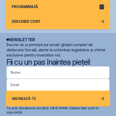
PROGRAMEAZĂ
DESCHIDE CONT
NEWSLETTER
Înscrie-te și primești pe email: ghidul complet de
deducere fiscală, alerte la schimbari legislative și oferte
exclusive pentru investitori noi.
Fii cu un pas înaintea pieței!
Nume
Email
ABONEAZĂ-TE
Te poți dezabona oricând. Fără SPAM. Datele tale sunt în
siguranță.