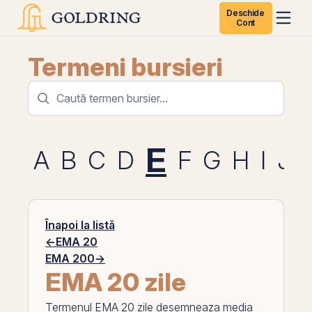
Deschide
Cont
Termeni bursieri
E
A
B
C
D
F
G
H
I
J
Înapoi la listă
←
EMA 20
EMA 200
→
EMA 20 zile
Termenul
EMA 20 zile
desemneaza media