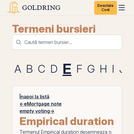
Deschide
Cont
Termeni bursieri
E
A
B
C
D
F
G
H
I
J
Înapoi la listă
←
eMortgage note
empty voting
→
Empirical duration
Termenul
Empirical duration
desemneaza o