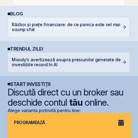
BLOG
Război și piețe financiare: de ce panica este cel mai
Câ
scump sfat
in
TRENDUL ZILEI
Moody’s avertizează asupra presiunilor generate de
B
investițiile record în AI
a
START INVESTIȚII
Discută direct cu un broker sau
deschide contul
tău
online.
Alege varianta potrivită pentru tine:
PROGRAMEAZĂ