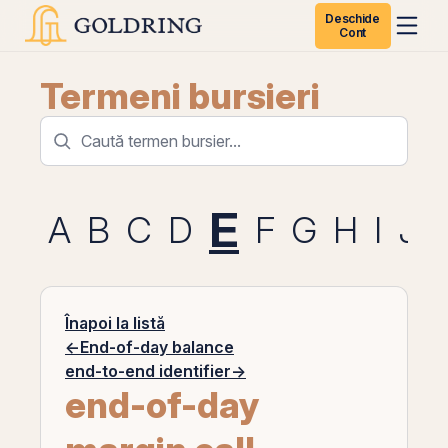
Deschide
Cont
Termeni bursieri
E
A
B
C
D
F
G
H
I
J
Înapoi la listă
←
End-of-day balance
end-to-end identifier
→
end-of-day