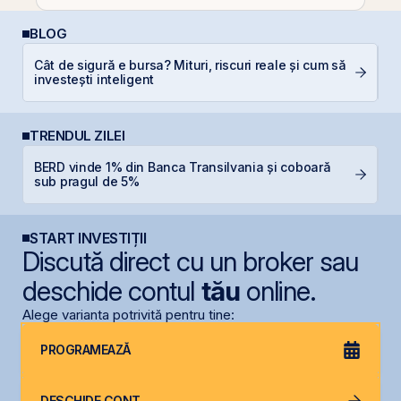
BLOG
Cât de sigură e bursa? Mituri, riscuri reale și cum să
C
investești inteligent
TRENDUL ZILEI
BERD vinde 1% din Banca Transilvania și coboară
B
sub pragul de 5%
d
START INVESTIȚII
Discută direct cu un broker sau
deschide contul
tău
online.
Alege varianta potrivită pentru tine:
PROGRAMEAZĂ
DESCHIDE CONT