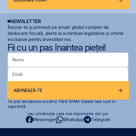
NEWSLETTER
Înscrie-te și primești pe email: ghidul complet de
deducere fiscală, alerte la schimbari legislative și oferte
exclusive pentru investitori noi.
Fii cu un pas înaintea pieței!
Nume
Email
ABONEAZĂ-TE
Te poți dezabona oricând. Fără SPAM. Datele tale sunt în
siguranță.
sau urmărește cele mai importante știri pe:
Messenger
WhatsApp
Telegram