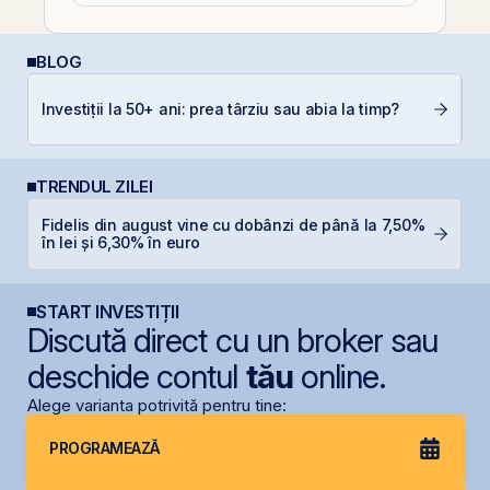
BLOG
P
Investiții la 50+ ani: prea târziu sau abia la timp?
a
c
TRENDUL ZILEI
Fidelis din august vine cu dobânzi de până la 7,50%
F
în lei și 6,30% în euro
p
START INVESTIȚII
Discută direct cu un broker sau
deschide contul
tău
online.
Alege varianta potrivită pentru tine:
PROGRAMEAZĂ