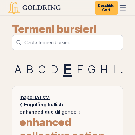
Deschide
Cont
Termeni bursieri
E
A
B
C
D
F
G
H
I
J
Înapoi la listă
←
Engulfing bullish
enhanced due diligence
→
enhanced