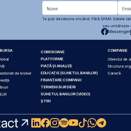
Nume
Emai
Te poți dezabona oricând. Fără SPAM. Datele tale
sau urmărește c
Messenger
A BURSA
COMPANIE
COMISIOANE
PLATFORME
Global
Obiectul de ac
PIAȚĂ ȘI ANALIZE
BVB
Structura org
EDUCAȚIE (SUNETUL BANILOR)
 gestionat de broker
Carieră
FINANȚARE COMPANII
stiții
TERMENI BURSIERI
Minori
SUNETUL BANILOR (VIDEO)
 EUR
ȘTIRI
act