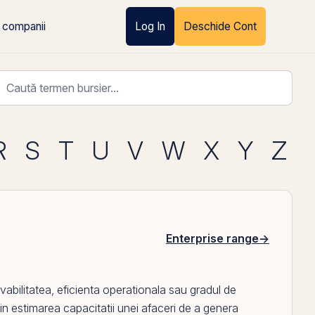
 companii
Log In
Deschide Cont
R
S
T
U
V
W
X
Y
Z
Enterprise range
→
lvabilitatea, eficienta operationala sau
gradul de
si in estimarea capacitatii unei afaceri de a genera