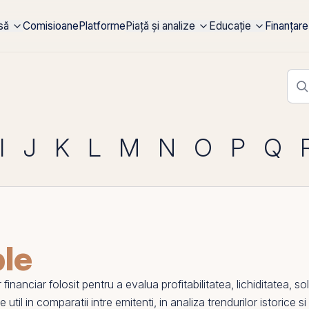
rsă
Comisioane
Platforme
Piață și analize
Educație
Finanțare
I
J
K
L
M
N
O
P
Q
ple
nanciar folosit pentru a evalua profitabilitatea,
lichiditatea
, so
e util in comparatii intre emitenti, in analiza trendurilor istorice 