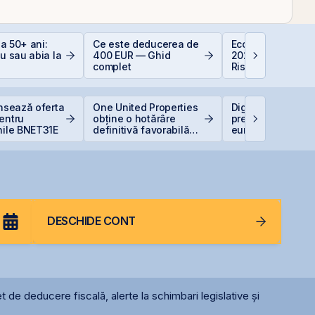
 la 50+ ani:
Ce este deducerea de
Economia Românie
iu sau abia la
400 EUR — Ghid
2026: Oportunități
complet
Riscuri pentru
Investitori
ansează oferta
One United Properties
Digi Spain stabile
entru
obține o hotărâre
prețul IPO la 5,60
nile BNET31E
definitivă favorabilă
euro/acțiune
pentru One Peninsula
DESCHIDE CONT
t de deducere fiscală, alerte la schimbari legislative și