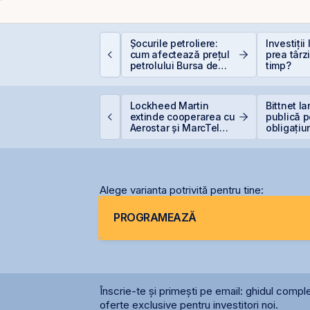
ăzboi și piețe
Șocurile petroliere:
Investiții
inanciare: de ce
cum afectează prețul
prea târz
anica este cel mai
petrolului Bursa de
timp?
cump sfat
Valori București
VB estimează
Lockheed Martin
Bittnet l
ansarea
extinde cooperarea cu
publică p
nstrumentelor derivate
Aerostar și MarcTel
obligațiu
rin Contrapartea
pentru mentenanța
entrală la final de
radarelor AN/TPQ-53 în
026 sau începutul lui
România
2027
Alege varianta potrivită pentru tine:
PROGRAMEAZĂ
Înscrie-te și primești pe email: ghidul comple
oferte exclusive pentru investitori noi.