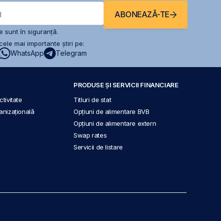
ABONEAZĂ-TE
l
 sunt în siguranță.
ele mai importante știri pe:
WhatsApp
Telegram
PRODUSE ȘI SERVICII FINANCIARE
tivitate
Titluri de stat
anizațională
Opțiuni de alimentare BVB
Opțiuni de alimentare extern
Swap rates
Servicii de listare