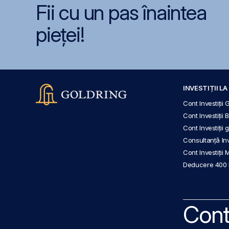
Fii cu un pas înaintea
pieței!
INVESTIȚII L
Cont Investiții 
Cont Investiții 
Cont Investiții
Consultanță Inve
Cont Investiții 
Deducere 400
Cont