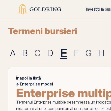
Investiții la bu
Termeni bursieri
E
A
B
C
D
F
G
H
Înapoi la listă
←
Enterprise model
Enterprise multi
Termenul
Enterprise multiple
desemneaza un indicator fi
indatorare
al unei companii ori al unui portofoliu.
El
est