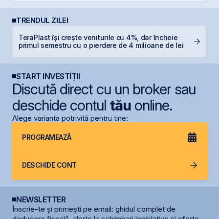
TRENDUL ZILEI
TeraPlast își crește veniturile cu 4%, dar încheie
N
primul semestru cu o pierdere de 4 milioane de lei
C
START INVESTIȚII
Discută direct cu un broker sau
deschide contul
tău
online.
Alege varianta potrivită pentru tine:
PROGRAMEAZĂ
DESCHIDE CONT
NEWSLETTER
Înscrie-te și primești pe email: ghidul complet de
deducere fiscală, alerte la schimbari legislative și oferte