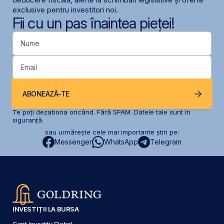
exclusive pentru investitori noi.
Fii cu un pas înaintea pieței!
Nume
Email
ABONEAZĂ-TE
Te poți dezabona oricând. Fără SPAM. Datele tale sunt în
siguranță.
sau urmărește cele mai importante știri pe:
Messenger
WhatsApp
Telegram
INVESTIȚII LA BURSA
Cont Investiții Global