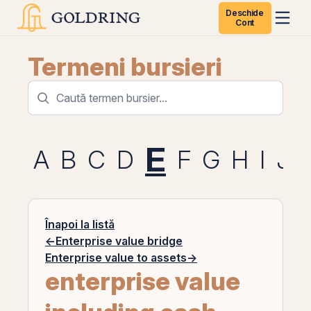
Deschide
Cont
Termeni bursieri
E
A
B
C
D
F
G
H
I
J
Înapoi la listă
←
Enterprise value bridge
Enterprise value to assets
→
enterprise value