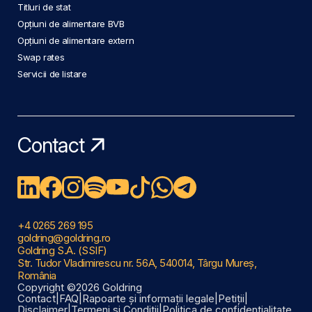
Titluri de stat
Opțiuni de alimentare BVB
Opțiuni de alimentare extern
Swap rates
Servicii de listare
Contact
+4 0265 269 195
goldring@goldring.ro
Goldring S.A. (SSIF)
Str. Tudor Vladimirescu nr. 56A, 540014, Târgu Mureș,
România
Copyright ©2026 Goldring
Contact
|
FAQ
|
Rapoarte și informații legale
|
Petiții
|
Disclaimer
|
Termeni și Condiții
|
Politica de confidențialitate