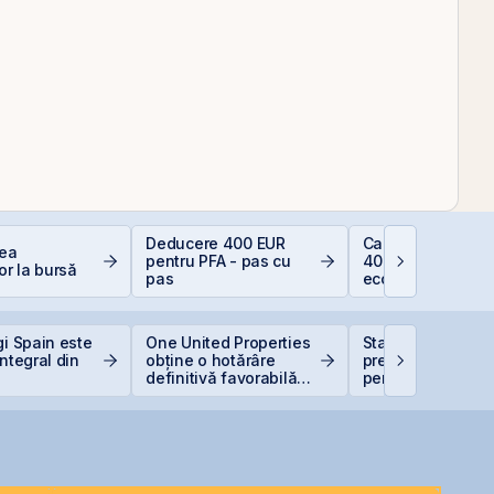
Deducere 400 EUR
Calculator deduc
rea
pentru PFA - pas cu
400 EUR — cât
or la bursă
pas
economisești
gi Spain este
One United Properties
Statul român
integral din
obține o hotărâre
pregătește finan
definitivă favorabilă
pentru achiziția
pentru One Peninsula
gazelor Neptun 