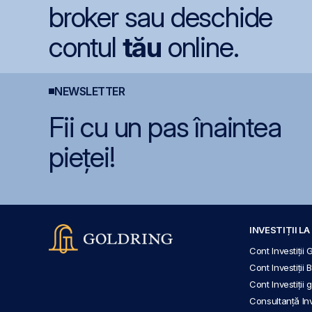
broker sau deschide
contul
tău
online.
NEWSLETTER
Fii cu un pas înaintea
pieței!
INVESTIȚII L
Cont Investiții 
Cont Investiții 
Cont Investiții
Consultanță Inve