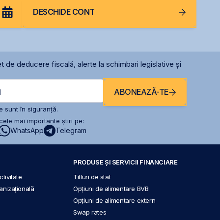
DESCHIDE CONT
t de deducere fiscală, alerte la schimbari legislative și
ABONEAZĂ-TE
l
 sunt în siguranță.
ele mai importante știri pe:
WhatsApp
Telegram
PRODUSE ȘI SERVICII FINANCIARE
tivitate
Titluri de stat
anizațională
Opțiuni de alimentare BVB
Opțiuni de alimentare extern
Swap rates