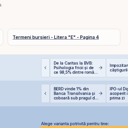
.
Termeni bursieri - Litera "E" - Pagina 4
ăzboi și piețe
De la Caritas la BVB:
Impozita
inanciare: de ce
Psihologia fricii și de
câștiguril
anica este cel mai
ce 98,5% dintre români
cump sfat
evită investițiile la
bursă
omânia începe
BERD vinde 1% din
IPO-ul Di
iscuțiile cu agențiile
Banca Transilvania și
acoperit 
e rating pentru
coboară sub pragul de
prima zi
enținerea
5%
alificativului suveran
Alege varianta potrivită pentru tine: