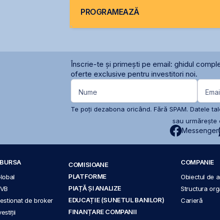
PROGRAMEAZĂ
Înscrie-te și primești pe email: ghidul comple
oferte exclusive pentru investitori noi.
Nume
Emai
Te poți dezabona oricând. Fără SPAM. Datele tale
sau urmărește c
Messenger
A BURSA
COMPANIE
COMISIOANE
PLATFORME
Global
Obiectul de ac
PIAȚĂ ȘI ANALIZE
BVB
Structura org
EDUCAȚIE (SUNETUL BANILOR)
 gestionat de broker
Carieră
FINANȚARE COMPANII
stiții