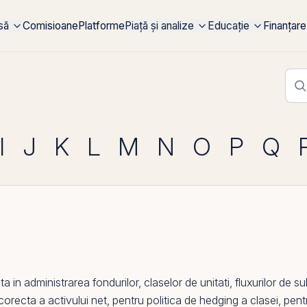
rsă
Comisioane
Platforme
Piață și analize
Educație
Finanțare
I
J
K
L
M
N
O
P
Q
in administrarea fondurilor, claselor de unitati, fluxurilor de 
recta a activului net, pentru politica de hedging a clasei, pent