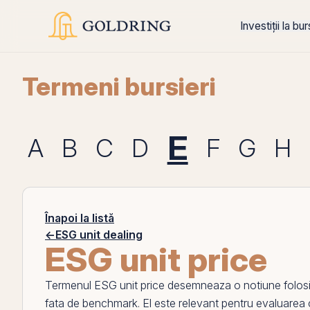
Investiții la bu
Termeni bursieri
E
A
B
C
D
F
G
H
Înapoi la listă
←
ESG unit dealing
ESG unit price
Termenul
ESG unit price
desemneaza o notiune folosita 
fata de benchmark.
El
este relevant pentru evaluarea co