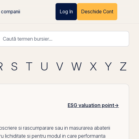
 companii
Log In
Deschide Cont
R
S
T
U
V
W
X
Y
Z
ESG valuation point
→
subscriere si rascumparare sau in masurarea abaterii
ru lichiditate si pentru modul in care performanta