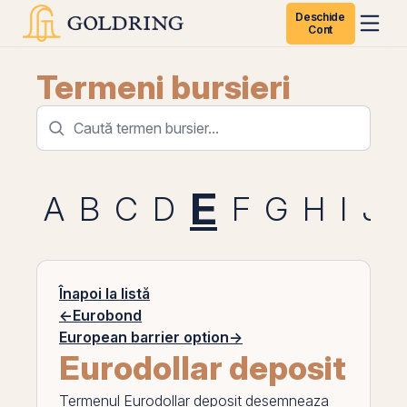
Deschide
Cont
Termeni bursieri
E
A
B
C
D
F
G
H
I
J
Înapoi la listă
←
Eurobond
European barrier option
→
Eurodollar deposit
Termenul
Eurodollar deposit
desemneaza