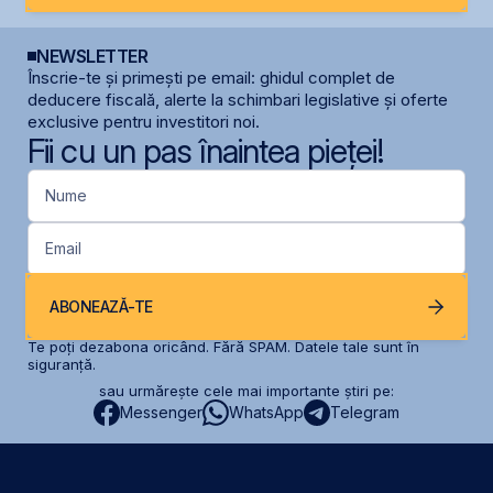
NEWSLETTER
Înscrie-te și primești pe email: ghidul complet de
deducere fiscală, alerte la schimbari legislative și oferte
exclusive pentru investitori noi.
Fii cu un pas înaintea pieței!
Nume
Email
ABONEAZĂ-TE
Te poți dezabona oricând. Fără SPAM. Datele tale sunt în
siguranță.
sau urmărește cele mai importante știri pe:
Messenger
WhatsApp
Telegram