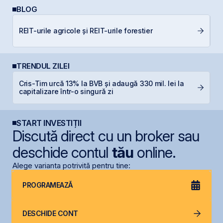
BLOG
C
REIT-urile agricole și REIT-urile forestier
in
TRENDUL ZILEI
Cris-Tim urcă 13% la BVB și adaugă 330 mil. lei la
B
capitalizare într-o singură zi
a
START INVESTIȚII
Discută direct cu un broker sau
deschide contul
tău
online.
Alege varianta potrivită pentru tine:
PROGRAMEAZĂ
DESCHIDE CONT