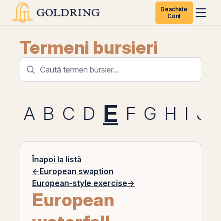
Deschide
Cont
Termeni bursieri
E
A
B
C
D
F
G
H
I
J
Înapoi la listă
←
European swaption
European-style exercise
→
European