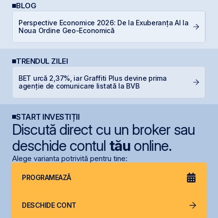
BLOG
R
Perspective Economice 2026: De la Exuberanța AI la
d
Noua Ordine Geo-Economică
p
TRENDUL ZILEI
L
BET urcă 2,37%, iar Graffiti Plus devine prima
M
agenție de comunicare listată la BVB
R
START INVESTIȚII
Discută direct cu un broker sau
deschide contul
tău
online.
Alege varianta potrivită pentru tine:
PROGRAMEAZĂ
DESCHIDE CONT