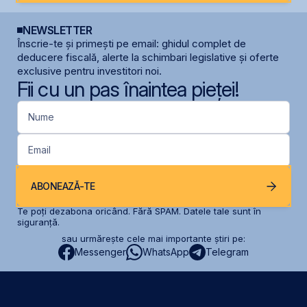
NEWSLETTER
Înscrie-te și primești pe email: ghidul complet de
deducere fiscală, alerte la schimbari legislative și oferte
exclusive pentru investitori noi.
Fii cu un pas înaintea pieței!
Nume
Email
ABONEAZĂ-TE
Te poți dezabona oricând. Fără SPAM. Datele tale sunt în
siguranță.
sau urmărește cele mai importante știri pe:
Messenger
WhatsApp
Telegram