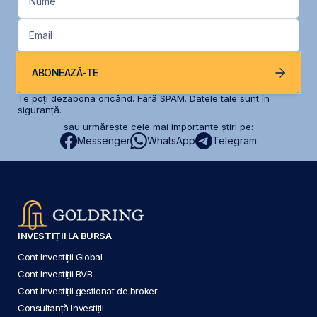
Nume
Email
ABONEAZĂ-TE
Te poți dezabona oricând. Fără SPAM. Datele tale sunt în
siguranță.
sau urmărește cele mai importante știri pe:
Messenger
WhatsApp
Telegram
INVESTIȚII LA BURSA
Cont Investiții Global
Cont Investiții BVB
Cont Investiții gestionat de broker
Consultanță Investiții