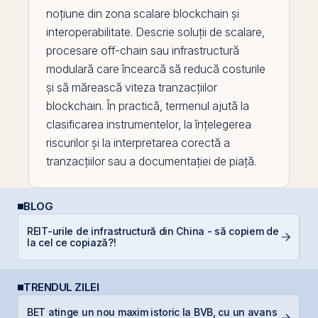
noțiune din zona scalare
blockchain
și
interoperabilitate. Descrie soluții de scalare,
procesare off-
chain
sau infrastructură
modulară care încearcă să reducă costurile
și să mărească viteza tranzacțiilor
blockchain. În practică, termenul ajută la
clasificarea instrumentelor, la înțelegerea
riscurilor și la interpretarea corectă a
tranzacțiilor sau a documentației de piață.
BLOG
REIT-urile de infrastructură din China - să copiem de
E
la cel ce copiază?!
pe
TRENDUL ZILEI
BET atinge un nou maxim istoric la BVB, cu un avans
S