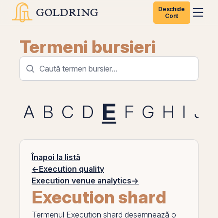
Deschide
Cont
Termeni bursieri
E
A
B
C
D
F
G
H
I
J
Înapoi la listă
←
Execution quality
Execution venue analytics
→
Execution shard
Termenul
Execution shard
desemnează o