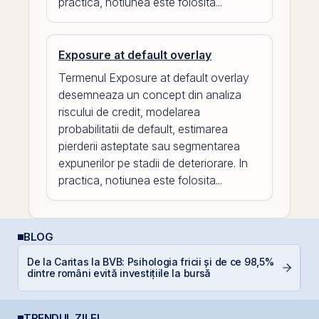
practica, notiunea este folosita...
Exposure at default overlay
Termenul Exposure at default overlay
desemneaza un concept din analiza
riscului de credit, modelarea
probabilitatii de default, estimarea
pierderii asteptate sau segmentarea
expunerilor pe stadii de deteriorare. In
practica, notiunea este folosita...
BLOG
De la Caritas la BVB: Psihologia fricii și de ce 98,5%
E
dintre români evită investițiile la bursă
pe
TRENDUL ZILEI