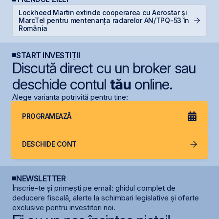
Lockheed Martin extinde cooperarea cu Aerostar și
T
MarcTel pentru mentenanța radarelor AN/TPQ-53 în
p
România
START INVESTIȚII
Discută direct cu un broker sau
deschide contul
tău
online.
Alege varianta potrivită pentru tine:
PROGRAMEAZĂ
DESCHIDE CONT
NEWSLETTER
Înscrie-te și primești pe email: ghidul complet de
deducere fiscală, alerte la schimbari legislative și oferte
exclusive pentru investitori noi.