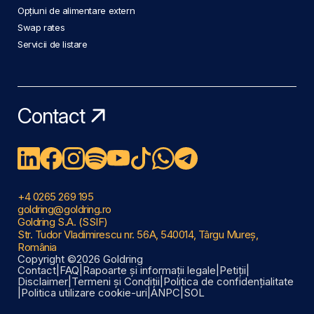
Opțiuni de alimentare extern
Swap rates
Servicii de listare
Contact
+4 0265 269 195
goldring@goldring.ro
Goldring S.A. (SSIF)
Str. Tudor Vladimirescu nr. 56A, 540014, Târgu Mureș,
România
Copyright ©2026 Goldring
Contact
|
FAQ
|
Rapoarte și informații legale
|
Petiții
|
Disclaimer
|
Termeni și Condiții
|
Politica de confidențialitate
|
Politica utilizare cookie-uri
|
ANPC
|
SOL