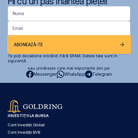
Fii cu un pas înaintea pieței!
Nume
Email
ABONEAZĂ-TE
Te poți dezabona oricând. Fără SPAM. Datele tale sunt în
siguranță.
sau urmărește cele mai importante știri pe:
Messenger
WhatsApp
Telegram
INVESTIȚII LA BURSA
Cont Investiții Global
Cont Investiții BVB