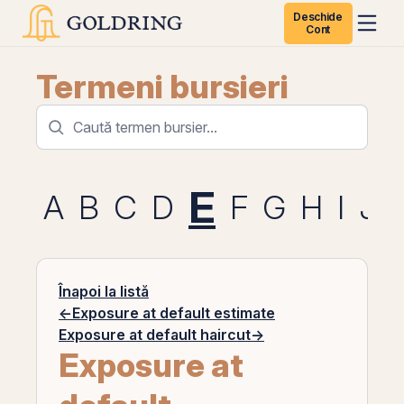
Deschide
Cont
Termeni bursieri
E
A
B
C
D
F
G
H
I
J
Înapoi la listă
←
Exposure at default estimate
Exposure at default haircut
→
Exposure at