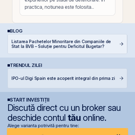
practica, notiunea este folosita...
BLOG
Listarea Pachetelor Minoritare din Companiile de
C
Stat la BVB – Soluție pentru Deficitul Bugetar?
in
TRENDUL ZILEI
C
IPO-ul Digi Spain este acoperit integral din prima zi
ca
START INVESTIȚII
Discută direct cu un broker sau
deschide contul
tău
online.
Alege varianta potrivită pentru tine: