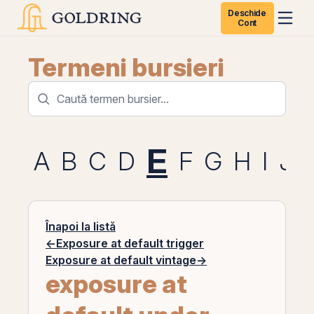
Deschide
Cont
Termeni bursieri
E
A
B
C
D
F
G
H
I
J
Înapoi la listă
←
Exposure at default trigger
Exposure at default vintage
→
exposure at