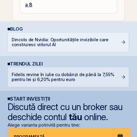
a 8
BLOG
Dincolo de Nvidia: Oportunitățile invizibile care
C
construiesc viitorul AI
TRENDUL ZILEI
Fidelis revine în iulie cu dobânzi de până la 7,55%
B
pentru lei și 6,20% pentru euro
l
START INVESTIȚII
Discută direct cu un broker sau
deschide contul
tău
online.
Alege varianta potrivită pentru tine:
PROGRAMEAZĂ