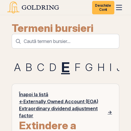
Deschide
Cont
Termeni bursieri
E
A
B
C
D
F
G
H
I
J
Înapoi la listă
←
Externally Owned Account (EOA)
Extraordinary dividend adjustment
→
factor
Extindere a