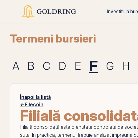
Investiții la bu
Termeni bursieri
F
A
B
C
D
E
G
H
Înapoi la listă
←
Filecoin
Filială consolida
Filială consolidată
este o entitate controlata de socie
suta. In practica, termenul trebuie analizat impreuna 