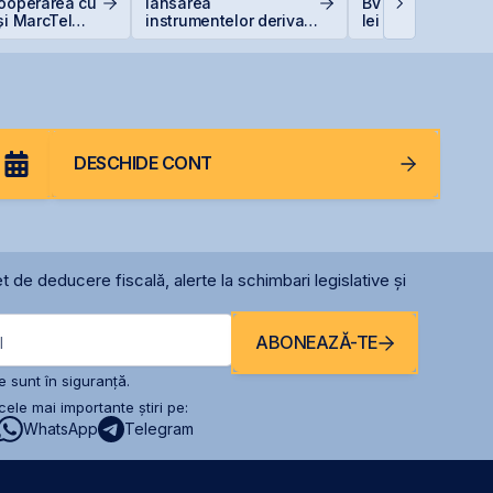
cooperarea cu
lansarea
BVB și adaugă 33
și MarcTel
instrumentelor derivate
lei la capitalizare
entenanța
prin Contrapartea
singură zi
r AN/TPQ-53 în
Centrală la final de
2026 sau începutul lui
2027
DESCHIDE CONT
t de deducere fiscală, alerte la schimbari legislative și
ABONEAZĂ-TE
l
 sunt în siguranță.
ele mai importante știri pe:
WhatsApp
Telegram