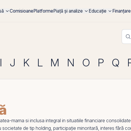
rsă
Comisioane
Platforme
Piață și analize
Educație
Finanțare
I
J
K
L
M
N
O
P
Q
tă
tatea-
mama
si inclusa integral in
situatiile financiare consolidate
cu
societate de tip holding
,
participație minoritară
,
interes fără co