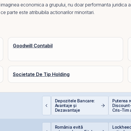
imaginea economica a grupului, nu doar performanta juridica a 
ce parte este atribuibila actionarilor minoritari.
Goodwill Contabil
Societate De Tip Holding
ât de sigură e bursa?
Depozitele Bancare:
Puterea re
ituri, riscuri reale și
Avantaje și
Discount-
um să investești
Dezavantaje
Cris-Tim 
nteligent
subscrier
ori mai m
capitaliz
ittnet lansează oferta
România evită
Lockheed
a compan