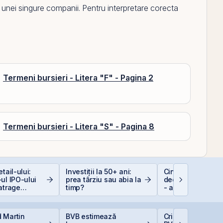
unei singure companii. Pentru interpretare corecta
Termeni bursieri - Litera "F" - Pagina 2
Termeni bursieri - Litera "S" - Pagina 8
tail-ului:
Investiții la 50+ ani:
Cine e eligibil pe
ul IPO-ului
prea târziu sau abia la
deducerea de 40
atrage
timp?
- angajați vs. PFA
i de peste 2
ari față de
area estimată
 Martin
BVB estimează
Cris-Tim urcă 13%
iei