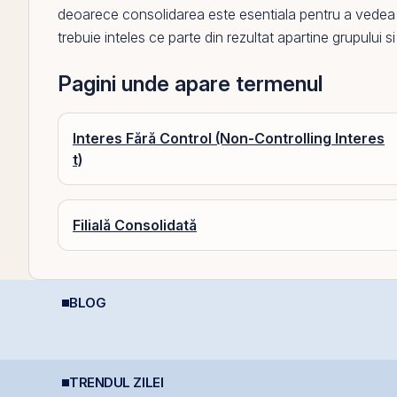
deoarece consolidarea este esentiala pentru a
vedea
trebuie inteles ce parte din rezultat apartine grupului si 
Pagini unde apare termenul
Interes Fără Control (Non-Controlling Interes
t)
Filială Consolidată
BLOG
Perspective Economice
Listarea Pachetelor
C
2026: De la Exuberanța
Minoritare din
M
AI la Noua Ordine Geo-
Companiile de Stat la
c
Economică
BVB – Soluție pentru
i
Deficitul Bugetar?
TRENDUL ZILEI
Simtel își extinde
Moody’s avertizează
B