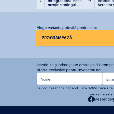
ublică pentru
retrogradarea, Fitch
extinde 
bligațiunile BNET31E
menține ratingul
Aerostar 
României la BBB-
pentru m
radarelo
România
Alege varianta potrivită pentru tine:
PROGRAMEAZĂ
Înscrie-te și primești pe email: ghidul comple
oferte exclusive pentru investitori noi.
Nume
Emai
Te poți dezabona oricând. Fără SPAM. Datele tale
sau urmărește c
Messenger