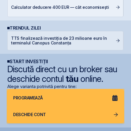
Calculator deducere 400 EUR — cât economisești
C
TRENDUL ZILEI
TTS finalizează investiția de 23 milioane euro în
D
terminalul Canopus Constanța
START INVESTIȚII
Discută direct cu un broker sau
deschide contul
tău
online.
Alege varianta potrivită pentru tine:
PROGRAMEAZĂ
DESCHIDE CONT