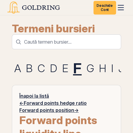
Deschide
Cont
Termeni bursieri
F
A
B
C
D
E
G
H
I
J
Înapoi la listă
←
Forward points hedge ratio
Forward points position
→
Forward points