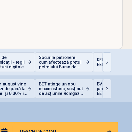
e de
Șocurile petroliere:
REIT-urile agricol
icații - regii
cum afectează prețul
REIT-urile foresti
turii digitale
petrolului Bursa de
Valori București
in august vine
BET atinge un nou
BVB încheie prim
zi de până la
maxim istoric, susținut
jumătate din 202
ei și 6,30% în
de acțiunile Romgaz și
BET +33% și
OMV Petrom
capitalizare reco
DESCHIDE CONT