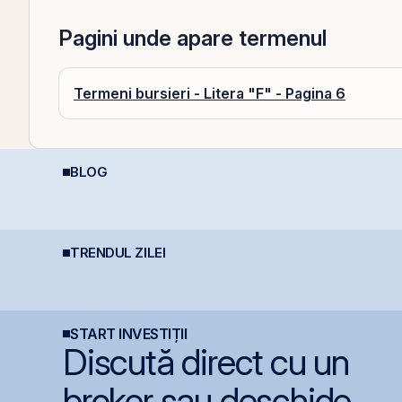
Pagini unde apare termenul
Termeni bursieri - Litera "F" - Pagina 6
BLOG
Deducere 400 EUR
Cum funcționează
P
pentru PFA - pas cu
deducerea fiscală
o
pas
pentru investiții la
p
bursă
G
s
s
TRENDUL ZILEI
TTS finalizează
Bittnet lansează oferta
B
investiția de 23
publică pentru
l
milioane euro în
obligațiunile BNET31E
i
terminalul Canopus
p
Constanța
C
2
START INVESTIȚII
Discută direct cu un
broker sau deschide