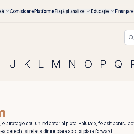
rsă
Comisioane
Platforme
Piață și analize
Educație
Finanțare
I
J
K
L
M
N
O
P
Q
m
trategie sau un indicator al pietei valutare, folosit pentru cota
tea
perechii si relatia dintre
piata spot
si piata forward.