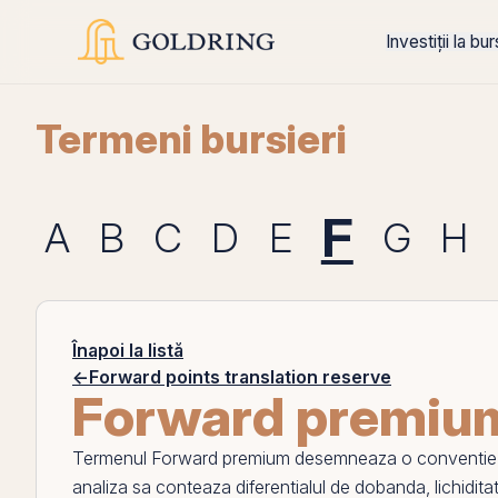
Investiții la bu
Termeni bursieri
F
A
B
C
D
E
G
H
Înapoi la listă
←
Forward points translation reserve
Forward premiu
Termenul
Forward premium
desemneaza o conventie, o s
analiza sa conteaza diferentialul de
dobanda
,
lichidita