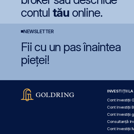
contul
tău
online.
NEWSLETTER
Fii cu un pas înaintea
pieței!
INVESTIȚII L
Cont Investiții 
Cont Investiții 
Cont Investiții
Consultanță Inve
Cont Investiții 