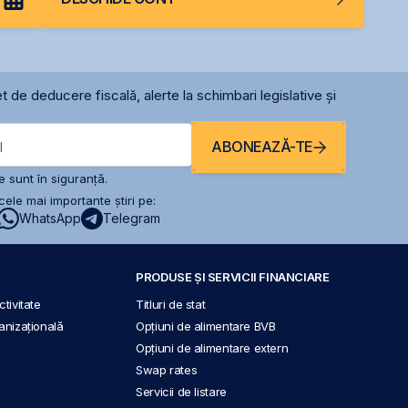
t de deducere fiscală, alerte la schimbari legislative și
ABONEAZĂ-TE
l
 sunt în siguranță.
ele mai importante știri pe:
WhatsApp
Telegram
PRODUSE ȘI SERVICII FINANCIARE
tivitate
Titluri de stat
anizațională
Opțiuni de alimentare BVB
Opțiuni de alimentare extern
Swap rates
Servicii de listare