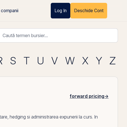
 companii
Log In
Deschide Cont
R
S
T
U
V
W
X
Y
Z
forward pricing
→
re, hedging si administrarea expunerii la curs. In