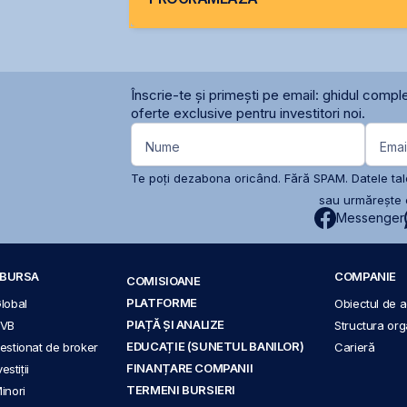
Înscrie-te și primești pe email: ghidul comple
oferte exclusive pentru investitori noi.
Nume
Emai
Te poți dezabona oricând. Fără SPAM. Datele tale
sau urmărește c
Messenger
A BURSA
COMPANIE
COMISIOANE
PLATFORME
Global
Obiectul de ac
PIAȚĂ ȘI ANALIZE
BVB
Structura org
EDUCAȚIE (SUNETUL BANILOR)
 gestionat de broker
Carieră
FINANȚARE COMPANII
stiții
TERMENI BURSIERI
Minori