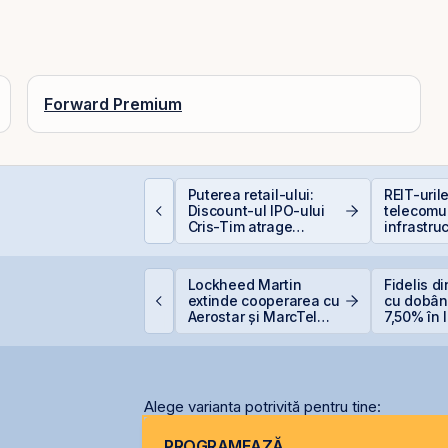
Forward Premium
lasamentul Privat de
Puterea retail-ului:
REIT-uril
bligațiuni Derpan S.A.,
Discount-ul IPO-ului
telecomun
arte a grupului
Cris-Tim atrage
infrastruc
olden Foods Snacks,
subscrieri de peste 2
uplimentat și
ori mai mari față de
uprasubscris
capitalizarea estimată
VB estimează
Lockheed Martin
Fidelis d
a companiei
ansarea
extinde cooperarea cu
cu dobân
nstrumentelor derivate
Aerostar și MarcTel
7,50% în l
rin Contrapartea
pentru mentenanța
euro
entrală la final de
radarelor AN/TPQ-53 în
026 sau începutul lui
România
2027
Alege varianta potrivită pentru tine:
PROGRAMEAZĂ