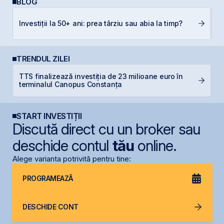
BLOG
Ș
Investiții la 50+ ani: prea târziu sau abia la timp?
B
TRENDUL ZILEI
TTS finalizează investiția de 23 milioane euro în
P
terminalul Canopus Constanța
d
START INVESTIȚII
Discută direct cu un broker sau
deschide contul
tău
online.
Alege varianta potrivită pentru tine:
PROGRAMEAZĂ
DESCHIDE CONT