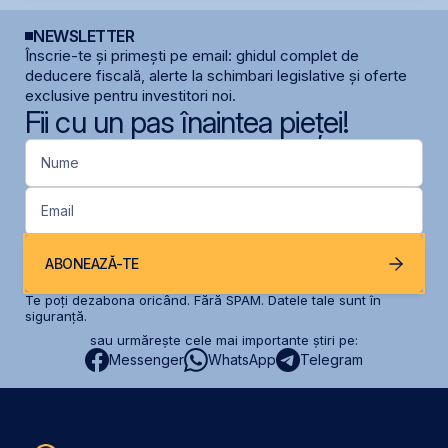
NEWSLETTER
Înscrie-te și primești pe email: ghidul complet de
deducere fiscală, alerte la schimbari legislative și oferte
exclusive pentru investitori noi.
Fii cu un pas înaintea pieței!
Nume
Email
ABONEAZĂ-TE
Te poți dezabona oricând. Fără SPAM. Datele tale sunt în
siguranță.
sau urmărește cele mai importante știri pe:
Messenger
WhatsApp
Telegram