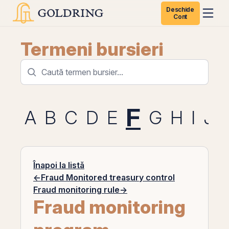
Deschide
Cont
Termeni bursieri
F
A
B
C
D
E
G
H
I
J
Înapoi la listă
←
Fraud Monitored treasury control
Fraud monitoring rule
→
Fraud monitoring