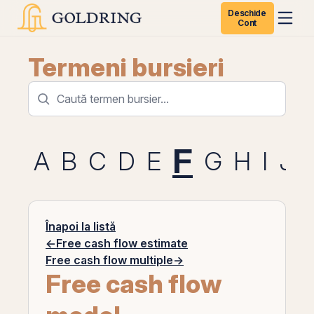
Deschide
Cont
Termeni bursieri
F
A
B
C
D
E
G
H
I
J
Înapoi la listă
←
Free cash flow estimate
Free cash flow multiple
→
Free cash flow