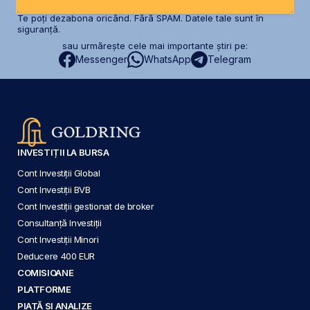
Te poți dezabona oricând. Fără SPAM. Datele tale sunt în
siguranță.
sau urmărește cele mai importante știri pe:
Messenger
WhatsApp
Telegram
INVESTIȚII LA BURSA
Cont Investiții Global
Cont Investiții BVB
Cont Investiții gestionat de broker
Consultanță Investiții
Cont Investiții Minori
Deducere 400 EUR
COMISIOANE
PLATFORME
PIAȚĂ ȘI ANALIZE