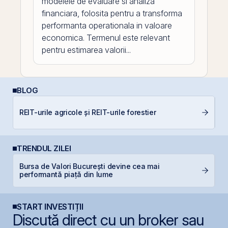
modelele de evaluare si analiza
financiara, folosita pentru a transforma
performanta operationala in valoare
economica. Termenul este relevant
pentru estimarea valorii...
BLOG
Di
REIT-urile agricole și REIT-urile forestier
co
TRENDUL ZILEI
Bursa de Valori București devine cea mai
T
performantă piață din lume
p
START INVESTIȚII
Discută direct cu un broker sau