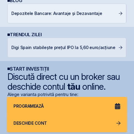
BLOG
Depozitele Bancare: Avantaje și Dezavantaje
R
TRENDUL ZILEI
L
Digi Spain stabilește prețul IPO la 5,60 euro/acțiune
M
R
START INVESTIȚII
Discută direct cu un broker sau
deschide contul
tău
online.
Alege varianta potrivită pentru tine:
PROGRAMEAZĂ
DESCHIDE CONT