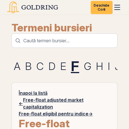
Deschide
Cont
Termeni bursieri
F
A
B
C
D
E
G
H
I
J
Înapoi la listă
Free-float adjusted market
←
capitalization
Free-float eligibil pentru indice
→
Free-float