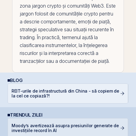
zona jargon crypto și comunități Web3. Este
jargon folosit de comunitățile crypto pentru
a descrie comportamente, emoții de piață,
strategii speculative sau situații recurente în
trading. În practică, termenul ajută la
clasificarea instrumentelor, la înțelegerea
riscurilor și la interpretarea corectă a
tranzacțiilor sau a documentației de piață.
BLOG
R
REIT-urile de infrastructură din China - să copiem de
d
la cel ce copiază?!
p
TRENDUL ZILEI
Moody’s avertizează asupra presiunilor generate de
T
investițiile record în AI
t