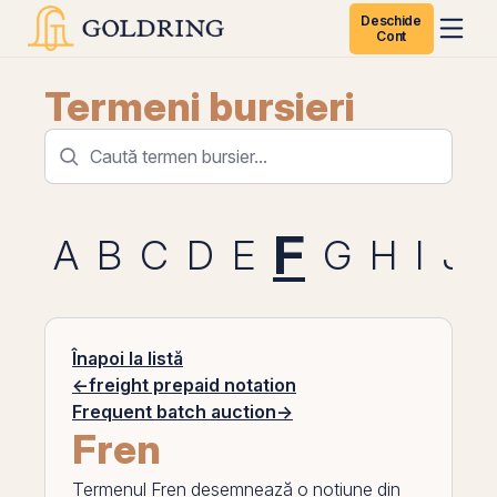
Deschide
Cont
Termeni bursieri
F
A
B
C
D
E
G
H
I
J
Înapoi la listă
←
freight prepaid notation
Frequent batch auction
→
Fren
Termenul
Fren
desemnează o noțiune din