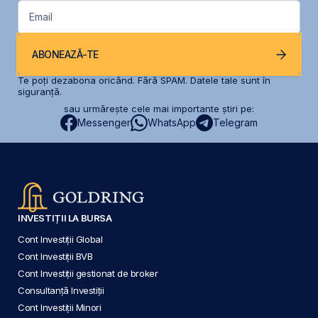
Email
ABONEAZĂ-TE
Te poți dezabona oricând. Fără SPAM. Datele tale sunt în
siguranță.
sau urmărește cele mai importante știri pe:
Messenger
WhatsApp
Telegram
INVESTIȚII LA BURSA
Cont Investiții Global
Cont Investiții BVB
Cont Investiții gestionat de broker
Consultanță Investiții
Cont Investiții Minori