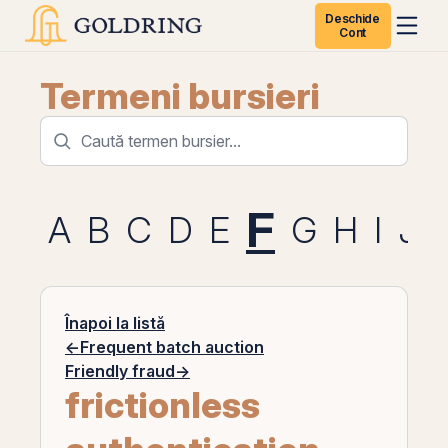
Deschide
Cont
Termeni bursieri
F
A
B
C
D
E
G
H
I
J
Înapoi la listă
←
Frequent batch auction
Friendly fraud
→
frictionless