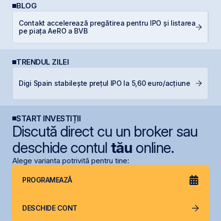
BLOG
Contakt accelerează pregătirea pentru IPO și listarea
RE
pe piața AeRO a BVB
di
TRENDUL ZILEI
B
Digi Spain stabilește prețul IPO la 5,60 euro/acțiune
c
START INVESTIȚII
Discută direct cu un broker sau
deschide contul
tău
online.
Alege varianta potrivită pentru tine:
PROGRAMEAZĂ
DESCHIDE CONT