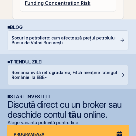
Funding Concentration Risk
BLOG
Șocurile petroliere: cum afectează prețul petrolului
RE
Bursa de Valori București
TRENDUL ZILEI
România evită retrogradarea, Fitch menține ratingul
T
României la BBB-
t
START INVESTIȚII
Discută direct cu un broker sau
deschide contul
tău
online.
Alege varianta potrivită pentru tine:
PROGRAMEAZĂ