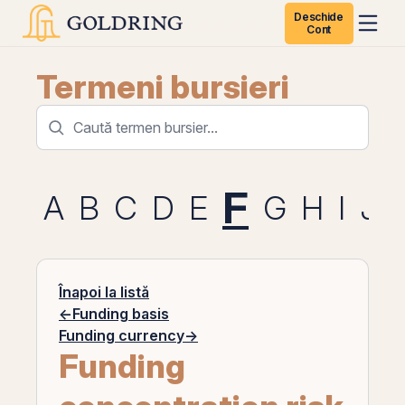
Deschide
Cont
Termeni bursieri
F
A
B
C
D
E
G
H
I
J
Înapoi la listă
←
Funding basis
Funding currency
→
Funding