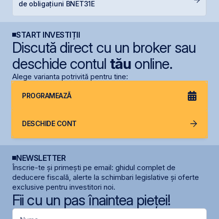
de obligațiuni BNET31E
p
START INVESTIȚII
Discută direct cu un broker sau
deschide contul
tău
online.
Alege varianta potrivită pentru tine:
PROGRAMEAZĂ
DESCHIDE CONT
NEWSLETTER
Înscrie-te și primești pe email: ghidul complet de
deducere fiscală, alerte la schimbari legislative și oferte
exclusive pentru investitori noi.
Fii cu un pas înaintea pieței!