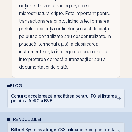
noțiune din zona trading crypto și
microstructură cripto. Este important pentru
tranzacționarea
cripto, lichiditate, formarea
prețului, execuția ordinelor și riscul de piață
pe
burse centralizate sau descentralizate. În
practică, termenul ajută la clasificarea
instrumentelor, la înțelegerea riscurilor și la
interpretarea corectă a tranzacțiilor sau a
documentației de piață.
BLOG
Contakt accelerează pregătirea pentru IPO și listarea
C
pe piața AeRO a BVB
co
TRENDUL ZILEI
Bittnet Systems atrage 7,33 milioane euro prin oferta
F