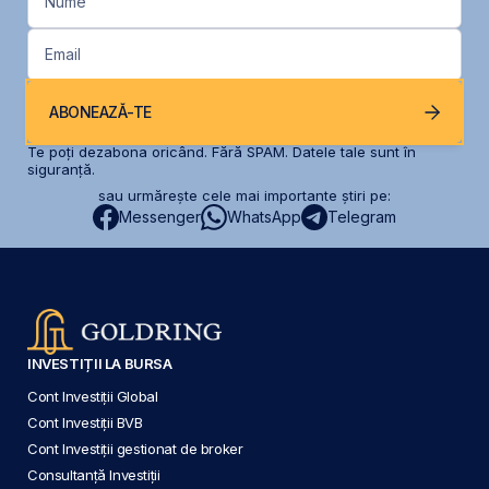
Nume
Email
ABONEAZĂ-TE
Te poți dezabona oricând. Fără SPAM. Datele tale sunt în
siguranță.
sau urmărește cele mai importante știri pe:
Messenger
WhatsApp
Telegram
INVESTIȚII LA BURSA
Cont Investiții Global
Cont Investiții BVB
Cont Investiții gestionat de broker
Consultanță Investiții