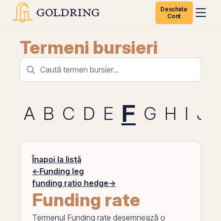
Deschide
Cont
Termeni bursieri
F
A
B
C
D
E
G
H
I
J
Înapoi la listă
←
Funding leg
funding ratio hedge
→
Funding rate
Termenul
Funding rate
desemnează o