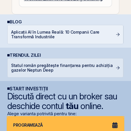
BLOG
Aplicații AI în Lumea Reală: 10 Companii Care
Di
Transformă Industriile
co
TRENDUL ZILEI
Statul român pregătește finanțarea pentru achiziția
B
gazelor Neptun Deep
a
START INVESTIȚII
Discută direct cu un broker sau
deschide contul
tău
online.
Alege varianta potrivită pentru tine:
PROGRAMEAZĂ