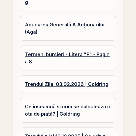
g
Adunarea Generală A Acționarilor
(Aga)
Termeni bursieri - Litera "F" - Pagin
a 8
Trendul Zilei 03.02.2026 | Goldring
Ce înseamnă și cum se calculează c
ota de piață? | Goldring