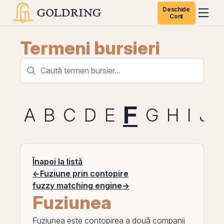
Deschide
Cont
Termeni bursieri
F
A
B
C
D
E
G
H
I
J
Înapoi la listă
←
Fuziune prin contopire
fuzzy matching engine
→
Fuziunea
Fuziunea
este contopirea a două companii