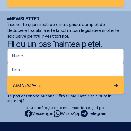
NEWSLETTER
Înscrie-te și primești pe email: ghidul complet de
deducere fiscală, alerte la schimbari legislative și oferte
exclusive pentru investitori noi.
Fii cu un pas înaintea pieței!
Nume
Email
ABONEAZĂ-TE
Te poți dezabona oricând. Fără SPAM. Datele tale sunt în
siguranță.
sau urmărește cele mai importante știri pe:
Messenger
WhatsApp
Telegram