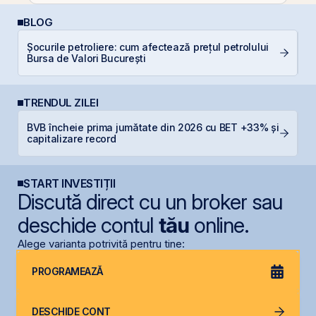
BLOG
P
Șocurile petroliere: cum afectează prețul petrolului
a
Bursa de Valori București
s
TRENDUL ZILEI
BVB încheie prima jumătate din 2026 cu BET +33% și
B
capitalizare record
l
START INVESTIȚII
Discută direct cu un broker sau
deschide contul
tău
online.
Alege varianta potrivită pentru tine:
PROGRAMEAZĂ
DESCHIDE CONT