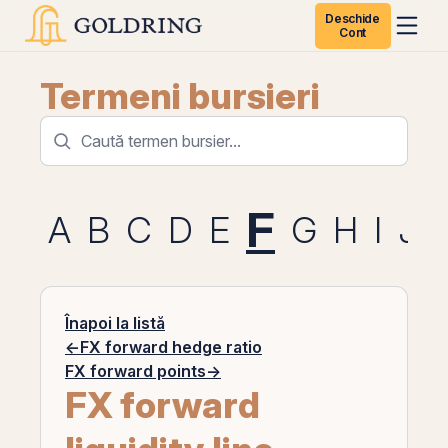
Deschide
Cont
Termeni bursieri
F
A
B
C
D
E
G
H
I
J
Înapoi la listă
←
FX forward hedge ratio
FX forward points
→
FX forward