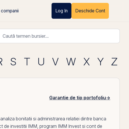
 companii
Log In
Deschide Cont
R
S
T
U
V
W
X
Y
Z
Garantie de tip portofoliu
→
analiza bonitatii si administrarea relatiei dintre banca
ct de investitii IMM
,
program IMM Invest
si
cont de