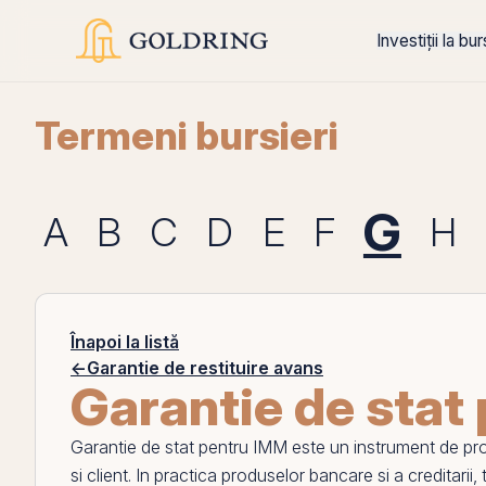
Investiții la bu
Termeni bursieri
G
A
B
C
D
E
F
H
Înapoi la listă
←
Garantie de restituire avans
Garantie de stat
Garantie de stat pentru IMM
este un instrument de prote
si client. In practica produselor bancare si a creditarii, 