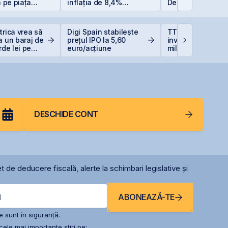
a pe piața
inflația de 8,4%
Dezavantaje
BVB
erodează bugetul și
care sunt soluțiile
reale pentru români
trica vrea să
Digi Spain stabilește
TTS finalizează
a un baraj de
prețul IPO la 5,60
investiția de 23
rde lei pe
euro/acțiune
milioane euro în
terminalul Canop
Constanța
DESCHIDE CONT
t de deducere fiscală, alerte la schimbari legislative și
ABONEAZĂ-TE
l
 sunt în siguranță.
ele mai importante știri pe: