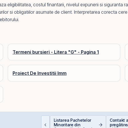
eligibilitatea, costul finantarii, nivelul expunerii si siguranta r
ilor si obligatiilor asumate de client. Interpretarea corecta cere
ebitorului.
Termeni bursieri - Litera "G" - Pagina 1
Proiect De Investitii Imm
uterea retail-ului:
Listarea Pachetelor
Contakt 
iscount-ul IPO-ului
Minoritare din
pregătire