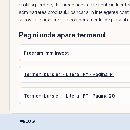
profit si pierdere
, deoarece aceste elemente influenteaza 
administrarea produsului bancar si in intelegerea costur
la costurile auxiliare si la comportamentul de plata al d
Pagini unde apare termenul
Program Imm Invest
Termeni bursieri - Litera "P" - Pagina 14
Termeni bursieri - Litera "P" - Pagina 20
BLOG
Perspective Economice
REIT-urile de
P
2026: De la Exuberanța
infrastructură din
D