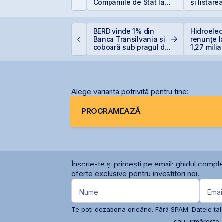
ris-Tim atrage
Companiile de Stat la
și listare
ubscrieri de peste 2
BVB – Soluție pentru
AeRO a 
ri mai mari față de
Deficitul Bugetar?
apitalizarea estimată
roducția centralei de
BERD vinde 1% din
Hidroelec
 companiei
a Cernavodă, oprită
Banca Transilvania și
renunțe l
ntegral din cauza
coboară sub pragul de
1,27 milia
ecetei
5%
Siret
Alege varianta potrivită pentru tine:
PROGRAMEAZĂ
Înscrie-te și primești pe email: ghidul comple
oferte exclusive pentru investitori noi.
Nume
Emai
Te poți dezabona oricând. Fără SPAM. Datele tale
sau urmărește c