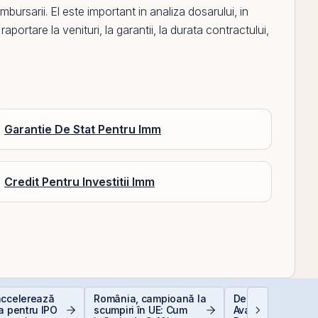
ambursarii.
El
este important in analiza dosarului, in
 raportare la
venituri
, la garantii, la durata contractului,
Garantie De Stat Pentru Imm
Credit Pentru Investitii Imm
accelerează
România, campioană la
Depozitele Banca
a pentru IPO
scumpiri în UE: Cum
Avantaje și