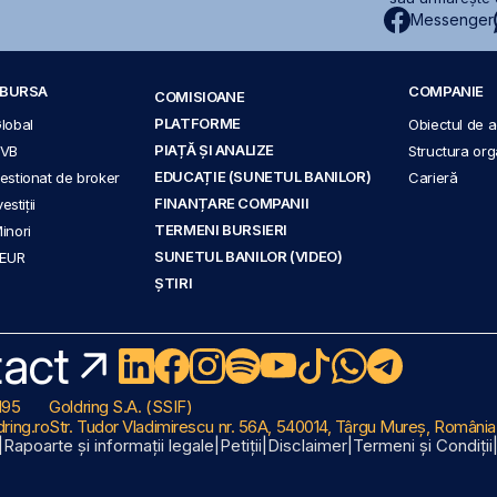
Messenger
A BURSA
COMPANIE
COMISIOANE
PLATFORME
Global
Obiectul de ac
PIAȚĂ ȘI ANALIZE
BVB
Structura org
EDUCAȚIE (SUNETUL BANILOR)
 gestionat de broker
Carieră
FINANȚARE COMPANII
stiții
TERMENI BURSIERI
Minori
SUNETUL BANILOR (VIDEO)
 EUR
ȘTIRI
act
195
Goldring S.A. (SSIF)
ring.ro
Str. Tudor Vladimirescu nr. 56A, 540014, Târgu Mureș, România
|
Rapoarte și informații legale
|
Petiții
|
Disclaimer
|
Termeni și Condiții