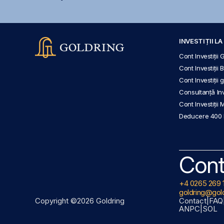
INVESTIȚII L
Cont Investiții 
Cont Investiții 
Cont Investiții
Consultanță Inve
Cont Investiții 
Deducere 400
Cont
+4 0265 269 
goldring@gold
Copyright ©2026 Goldring
Contact
|
FAQ
ANPC
|
SOL