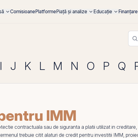
rsă
Comisioane
Platforme
Piață și analize
Educație
Finanțare
I
J
K
L
M
N
O
P
Q
 pentru IMM
ctie contractuala sau de siguranta a platii utilizat in creditare, 
termenul trebuie citit alaturi de
credit pentru investitii IMM
,
proie