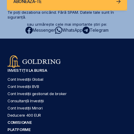
ABONEAZĂ-TE
Te poți dezabona oricând. Fără SPAM. Datele tale sunt în
siguranță.
sau urmărește cele mai importante știri pe:
Messenger
WhatsApp
Telegram
INVESTIȚII LA BURSA
Cont Investiții Global
Cont Investiții BVB
Cont Investiții gestionat de broker
Consultanță Investiții
Cont Investiții Minori
Deducere 400 EUR
COMISIOANE
PLATFORME