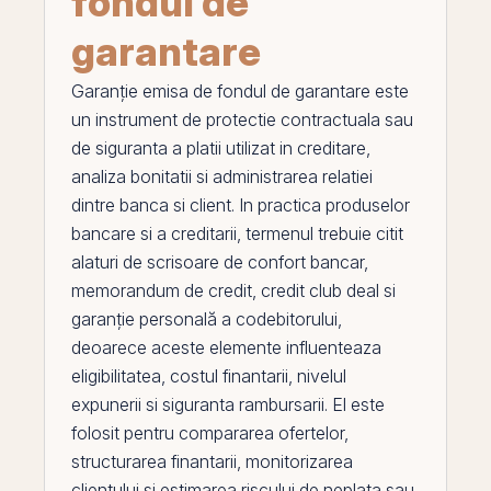
fondul de
garantare
Garanție emisa de fondul de garantare
este
un instrument de protectie contractuala sau
de siguranta a platii utilizat in creditare,
analiza bonitatii si administrarea relatiei
dintre banca si client. In practica produselor
bancare si a creditarii, termenul trebuie citit
alaturi de
scrisoare de confort bancar
,
memorandum de credit
,
credit club deal
si
garanție personală a codebitorului
,
deoarece aceste elemente influenteaza
eligibilitatea, costul finantarii, nivelul
expunerii si siguranta rambursarii.
El
este
folosit pentru compararea ofertelor,
structurarea finantarii, monitorizarea
clientului si estimarea riscului de neplata sau