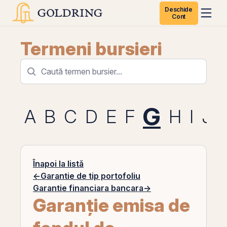
Deschide
Cont
Termeni bursieri
G
A
B
C
D
E
F
H
I
J
Înapoi la listă
←
Garantie de tip portofoliu
Garantie financiara bancara
→
Garanție emisa de