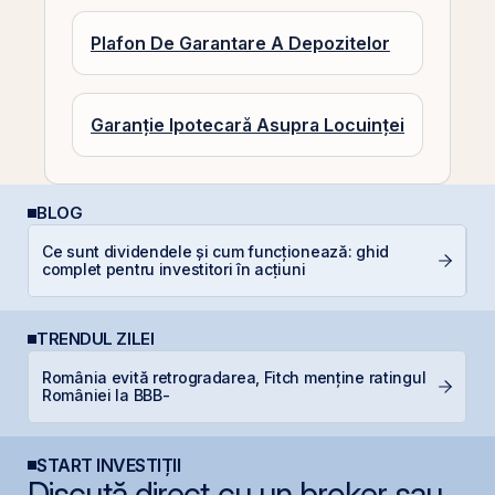
Plafon De Garantare A Depozitelor
Garanție Ipotecară Asupra Locuinței
BLOG
Ce sunt dividendele și cum funcționează: ghid
R
complet pentru investitori în acțiuni
l
TRENDUL ZILEI
România evită retrogradarea, Fitch menține ratingul
P
României la BBB-
d
START INVESTIȚII
Discută direct cu un broker sau