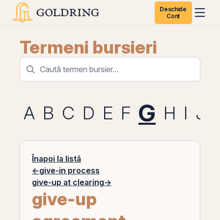
Deschide
Cont
Termeni bursieri
G
A
B
C
D
E
F
H
I
J
Înapoi la listă
←
give-in process
give-up at clearing
→
give-up