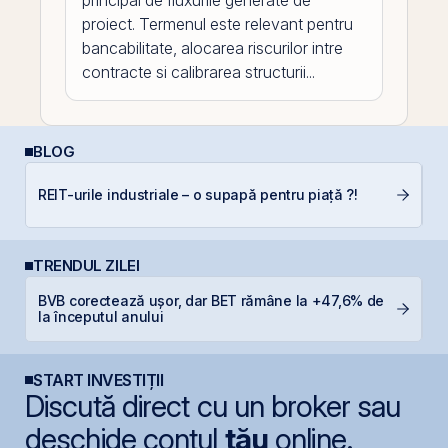
principal de fluxurile generate de
proiect. Termenul este relevant pentru
bancabilitate, alocarea riscurilor intre
contracte si calibrarea structurii...
BLOG
C
REIT-urile industriale – o supapă pentru piață ?!
co
TRENDUL ZILEI
BVB corectează ușor, dar BET rămâne la +47,6% de
O
la începutul anului
f
START INVESTIȚII
Discută direct cu un broker sau
deschide contul
tău
online.