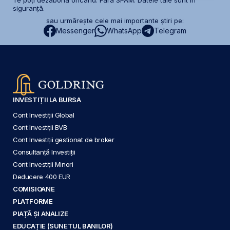
Te poți dezabona oricând. Fără SPAM. Datele tale sunt în
siguranță.
sau urmărește cele mai importante știri pe:
Messenger
WhatsApp
Telegram
INVESTIȚII LA BURSA
Cont Investiții Global
Cont Investiții BVB
Cont Investiții gestionat de broker
Consultanță Investiții
Cont Investiții Minori
Deducere 400 EUR
COMISIOANE
PLATFORME
PIAȚĂ ȘI ANALIZE
EDUCAȚIE (SUNETUL BANILOR)