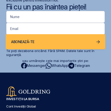
exclusive pentru investitori noi.
Fii cu un pas înaintea pieței!
Nume
Email
ABONEAZĂ-TE
Te poți dezabona oricând. Fără SPAM. Datele tale sunt în
siguranță.
sau urmărește cele mai importante știri pe:
Messenger
WhatsApp
Telegram
INVESTIȚII LA BURSA
Cont Investiții Global