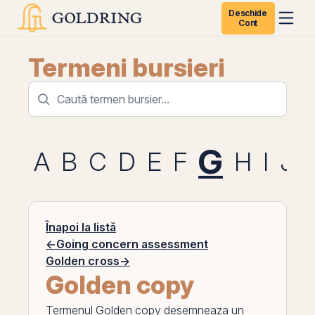
Deschide
Cont
Termeni bursieri
G
A
B
C
D
E
F
H
I
J
Înapoi la listă
←
Going concern assessment
Golden cross
→
Golden copy
Termenul
Golden copy
desemneaza un