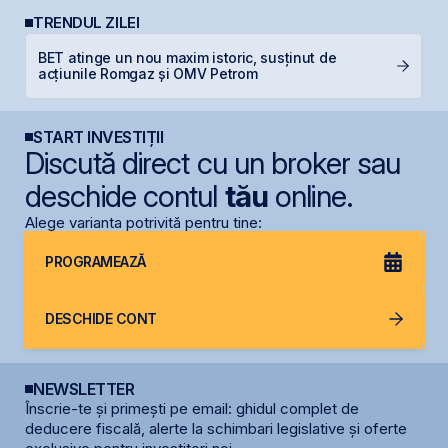
TRENDUL ZILEI
BET atinge un nou maxim istoric, susținut de
T
acțiunile Romgaz și OMV Petrom
p
START INVESTIȚII
Discută direct cu un broker sau
deschide contul
tău
online.
Alege varianta potrivită pentru tine:
PROGRAMEAZĂ
DESCHIDE CONT
NEWSLETTER
Înscrie-te și primești pe email: ghidul complet de
deducere fiscală, alerte la schimbari legislative și oferte