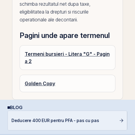
schimba rezultatul net dupa taxe,
eligibilitatea la drepturi si riscurile
operationale ale decontarii.
Pagini unde apare termenul
Termeni bursieri - Litera "G" - Pagin
a 2
Golden Copy
BLOG
R
Deducere 400 EUR pentru PFA - pas cu pas
s