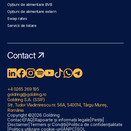
Opțiuni de alimentare BVB
Opțiuni de alimentare extern
Swap rates
Servicii de listare
Contact
+4 0265 269 195
goldring@goldring.ro
Goldring S.A. (SSIF)
Str. Tudor Vladimirescu nr. 56A, 540014, Târgu Mureș,
România
Copyright ©2026 Goldring
Contact
|
FAQ
|
Rapoarte și informații legale
|
Petiții
|
Disclaimer
|
Termeni și Condiții
|
Politica de confidențialitate
|
Politica utilizare cookie-uri
|
ANPC
|
SOL