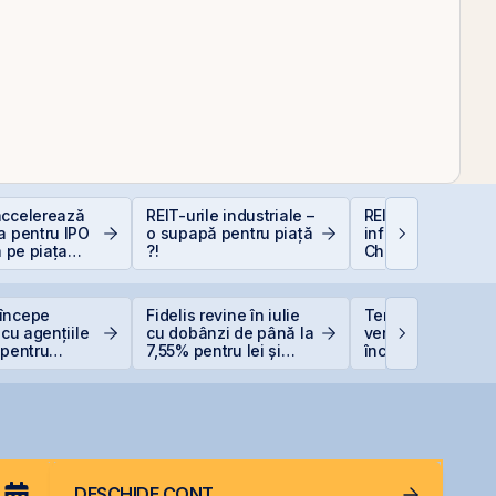
accelerează
REIT-urile industriale –
REIT-urile de
a pentru IPO
o supapă pentru piață
infrastructură din
a pe piața
?!
China - să copie
BVB
la cel ce copiază?
începe
Fidelis revine în iulie
TeraPlast își creș
 cu agențiile
cu dobânzi de până la
veniturile cu 4%, 
 pentru
7,55% pentru lei și
încheie primul
ea
6,20% pentru euro
semestru cu o pi
ivului suveran
de 4 milioane de 
DESCHIDE CONT