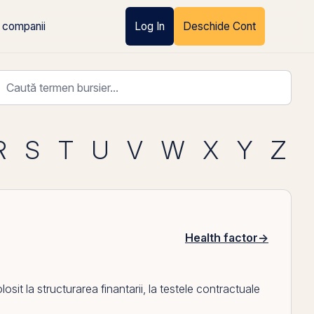
 companii
Log In
Deschide Cont
R
S
T
U
V
W
X
Y
Z
Health factor
→
 la structurarea finantarii, la testele contractuale