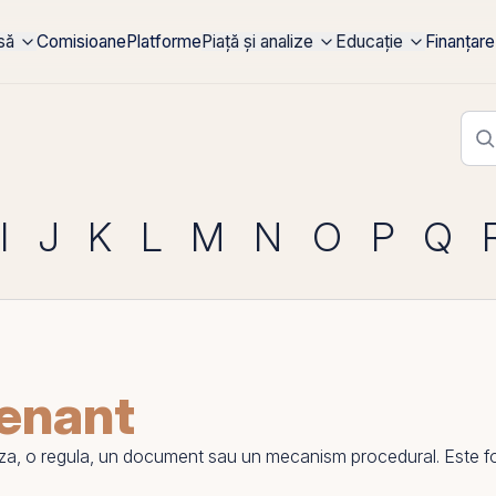
rsă
Comisioane
Platforme
Piață și analize
Educație
Finanțare
I
J
K
L
M
N
O
P
Q
enant
 o regula, un document sau un mecanism procedural. Este folosit