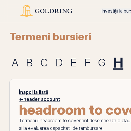
Investiții la bu
Termeni bursieri
H
A
B
C
D
E
F
G
Înapoi la listă
←
header account
headroom to cov
Termenul
headroom to covenant
desemneaza o clauza,
si la evaluarea capacitatii de rambursare.