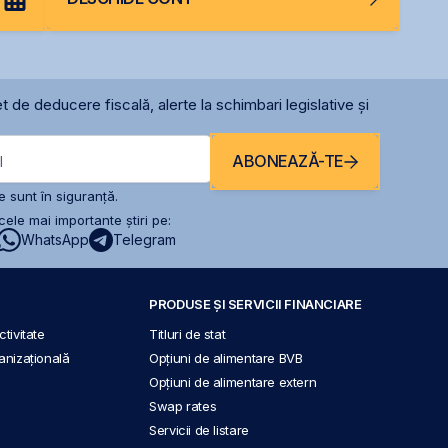
t de deducere fiscală, alerte la schimbari legislative și
ABONEAZĂ-TE
l
 sunt în siguranță.
ele mai importante știri pe:
WhatsApp
Telegram
PRODUSE ȘI SERVICII FINANCIARE
tivitate
Titluri de stat
anizațională
Opțiuni de alimentare BVB
Opțiuni de alimentare extern
Swap rates
Servicii de listare