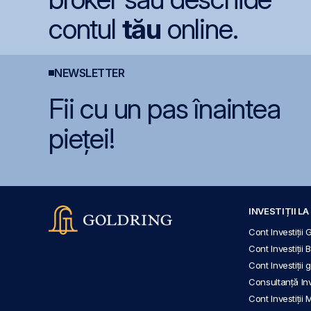
contul
tău
online.
NEWSLETTER
Fii cu un pas înaintea
pieței!
INVESTIȚII L
Cont Investiții 
Cont Investiții 
Cont Investiții
Consultanță Inve
Cont Investiții 