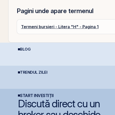
Pagini unde apare termenul
Termeni bursieri - Litera "H" - Pagina 1
BLOG
Aplicații AI în Lumea
Perspective Economice
D
Reală: 10 Companii
2026: De la Exuberanța
O
Care Transformă
AI la Noua Ordine Geo-
c
Industriile
Economică
v
TRENDUL ZILEI
BET urcă 2,37%, iar
L
Graffiti Plus debutează
Graffiti Plus devine
e
astăzi pe piața AeRO
prima agenție de
A
comunicare listată la
p
BVB
r
R
START INVESTIȚII
Discută direct cu un
broker sau deschide