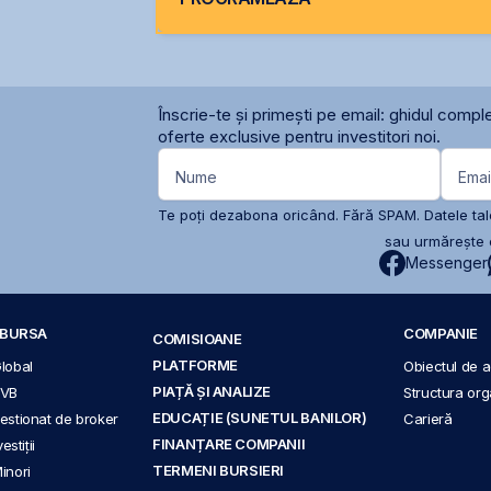
Înscrie-te și primești pe email: ghidul comple
oferte exclusive pentru investitori noi.
Nume
Emai
Te poți dezabona oricând. Fără SPAM. Datele tale
sau urmărește c
Messenger
A BURSA
COMPANIE
COMISIOANE
PLATFORME
Global
Obiectul de ac
PIAȚĂ ȘI ANALIZE
BVB
Structura org
EDUCAȚIE (SUNETUL BANILOR)
 gestionat de broker
Carieră
FINANȚARE COMPANII
stiții
TERMENI BURSIERI
Minori