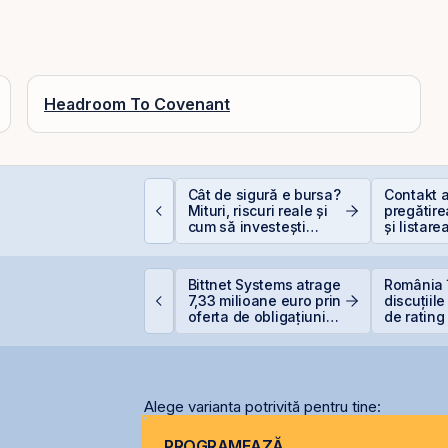
Headroom To Covenant
incolo de Nvidia:
Cât de sigură e bursa?
Contakt 
portunitățile invizibile
Mituri, riscuri reale și
pregătire
are construiesc
cum să investești
și listare
iitorul AI
inteligent
AeRO a 
ockheed Martin
Bittnet Systems atrage
România 
xtinde cooperarea cu
7,33 milioane euro prin
discuțiile
erostar și MarcTel
oferta de obligațiuni
de rating
entru mentenanța
BNET31E
menținer
adarelor AN/TPQ-53 în
calificat
omânia
Alege varianta potrivită pentru tine:
PROGRAMEAZĂ