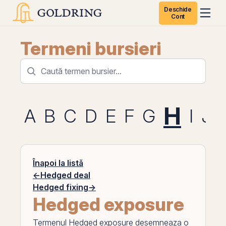
Deschide
Cont
Termeni bursieri
H
A
B
C
D
E
F
G
I
J
Înapoi la listă
←
Hedged deal
Hedged fixing
→
Hedged exposure
Termenul
Hedged exposure
desemneaza o