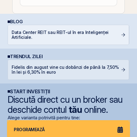
BLOG
Data Center REIT sau REIT-ul în era Inteligenței
Câ
Artificiale.
in
TRENDUL ZILEI
Fidelis din august vine cu dobânzi de până la 7,50%
B
în lei și 6,30% în euro
s
START INVESTIȚII
Discută direct cu un broker sau
deschide contul
tău
online.
Alege varianta potrivită pentru tine:
PROGRAMEAZĂ