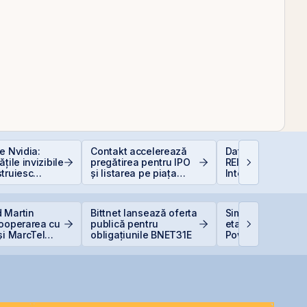
e Nvidia:
Contakt accelerează
Data Center REIT
țile invizibile
pregătirea pentru IPO
REIT-ul în era
truiesc
și listarea pe piața
Inteligenței Artific
AeRO a BVB
 Martin
Bittnet lansează oferta
Simtel Team ced
cooperarea cu
publică pentru
etapizat 14% din
și MarcTel
obligațiunile BNET31E
Power pentru 3,99
entenanța
lei și își reduce
r AN/TPQ-53 în
participația la 3