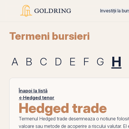
Investiții la bu
Termeni bursieri
H
A
B
C
D
E
F
G
Înapoi la listă
←
Hedged tenor
Hedged trade
Termenul
Hedged trade
desemneaza o notiune folosit
valoare sau metode de acoperire a riscului valutar.
El
e