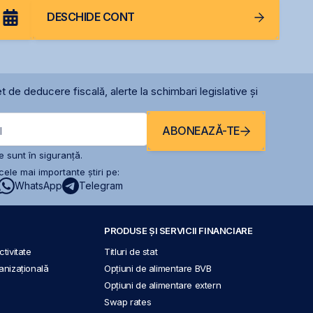
DESCHIDE CONT
t de deducere fiscală, alerte la schimbari legislative și
ABONEAZĂ-TE
l
 sunt în siguranță.
ele mai importante știri pe:
WhatsApp
Telegram
PRODUSE ȘI SERVICII FINANCIARE
tivitate
Titluri de stat
anizațională
Opțiuni de alimentare BVB
Opțiuni de alimentare extern
Swap rates