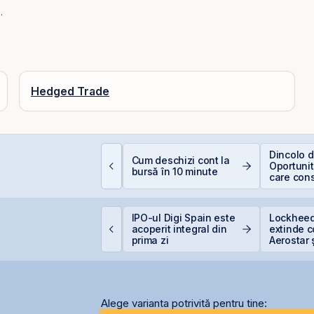
.
Hedged Trade
erspective Economice
Dincolo d
Cum deschizi cont la
026: De la Exuberanța
Oportunită
bursă în 10 minute
I la Noua Ordine Geo-
care cons
conomică
viitorul AI
VB încheie prima
IPO-ul Digi Spain este
Lockheed
umătate din 2026 cu
acoperit integral din
extinde 
ET +33% și
prima zi
Aerostar 
apitalizare record
pentru m
radarelo
România
Alege varianta potrivită pentru tine: