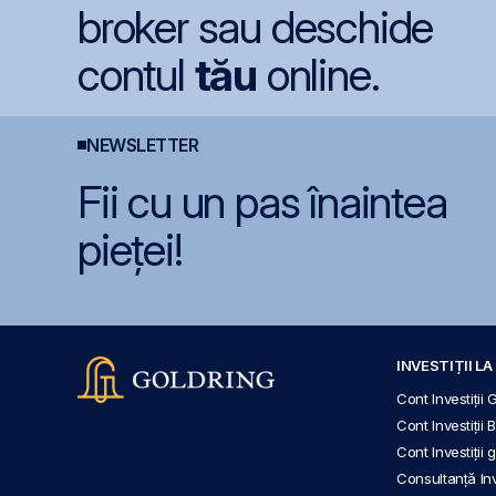
broker sau deschide
contul
tău
online.
NEWSLETTER
Fii cu un pas înaintea
pieței!
INVESTIȚII L
Cont Investiții 
Cont Investiții 
Cont Investiții
Consultanță Inve