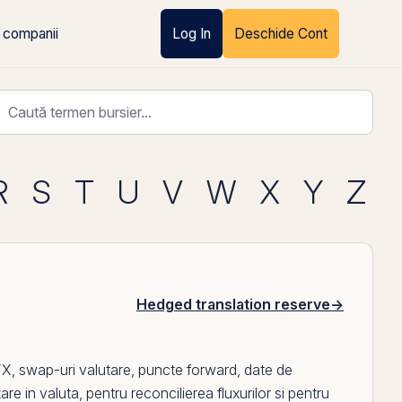
 companii
Log In
Deschide Cont
R
S
T
U
V
W
X
Y
Z
Hedged translation reserve
→
FX,
swap
-uri valutare, puncte forward, date de
are in valuta, pentru reconcilierea fluxurilor si pentru