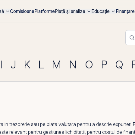
rsă
Comisioane
Platforme
Piață și analize
Educație
Finanțare
I
J
K
L
M
N
O
P
Q
a in trezorerie sau
pe
piata valutara pentru a descrie expuneri 
ste relevant pentru gestiunea lichiditatii, pentru costul de finant