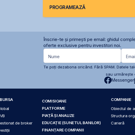
PROGRAMEAZĂ
Înscrie-te și primești pe email: ghidul comple
oferte exclusive pentru investitori noi.
Nume
Emai
Te poți dezabona oricând. Fără SPAM. Datele tale
sau urmărește c
Messenger
A BURSA
COMPANIE
COMISIOANE
PLATFORME
Global
Obiectul de ac
PIAȚĂ ȘI ANALIZE
BVB
Structura org
EDUCAȚIE (SUNETUL BANILOR)
 gestionat de broker
Carieră
FINANȚARE COMPANII
stiții