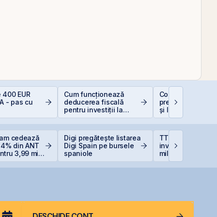
 400 EUR
Cum funcționează
Contakt accelere
A - pas cu
deducerea fiscală
pregătirea pentru
pentru investiții la
și listarea pe piaț
bursă
AeRO a BVB
eam cedează
Digi pregătește listarea
TTS finalizează
 14% din ANT
Digi Spain pe bursele
investiția de 23
tru 3,99 mil.
spaniole
milioane euro în
 reduce
terminalul Canop
ția la 37%
Constanța
DESCHIDE CONT