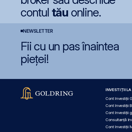
contul
tău
online.
NEWSLETTER
Fii cu un pas înaintea
pieței!
INVESTIȚII L
Cont Investiții 
Cont Investiții 
Cont Investiții
Consultanță Inve
Cont Investiții 