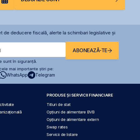
t de deducere fiscală, alerte la schimbari legislative și
ABONEAZĂ-TE
l
 sunt în siguranță.
ele mai importante știri pe:
WhatsApp
Telegram
PRODUSE ȘI SERVICII FINANCIARE
tivitate
Titluri de stat
anizațională
Opțiuni de alimentare BVB
Opțiuni de alimentare extern
Swap rates
Servicii de listare