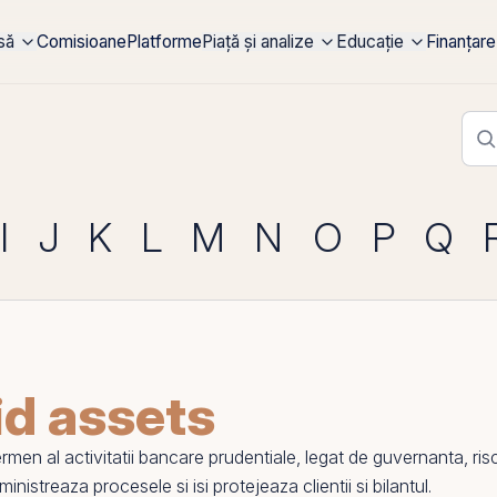
rsă
Comisioane
Platforme
Piață și analize
Educație
Finanțare
I
J
K
L
M
N
O
P
Q
id assets
n al activitatii bancare prudentiale, legat de guvernanta, risc,
nistreaza procesele si isi protejeaza clientii si bilantul.