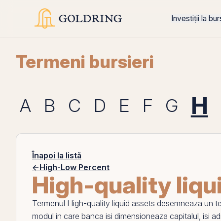
Investiții la bu
Termeni bursieri
H
A
B
C
D
E
F
G
Înapoi la listă
←
High-Low Percent
High-quality liqu
Termenul
High-quality liquid assets
desemneaza un terme
modul in care banca isi dimensioneaza capitalul, isi admi