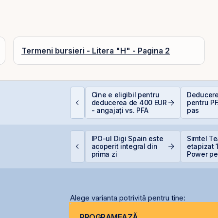
Termeni bursieri - Litera "H" - Pagina 2
e este deducerea de
Cine e eligibil pentru
Deducere
00 EUR — Ghid
deducerea de 400 EUR
pentru PF
omplet
- angajați vs. PFA
pas
roducția centralei de
IPO-ul Digi Spain este
Simtel T
a Cernavodă, oprită
acoperit integral din
etapizat
ntegral din cauza
prima zi
Power pen
ecetei
lei și își
participa
Alege varianta potrivită pentru tine:
PROGRAMEAZĂ