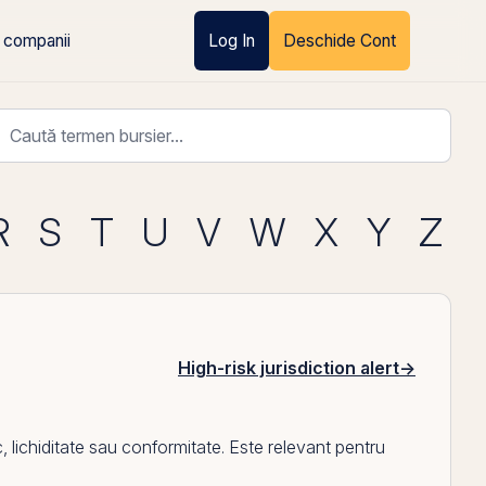
 companii
Log In
Deschide Cont
R
S
T
U
V
W
X
Y
Z
High-risk jurisdiction alert
→
 lichiditate sau conformitate. Este relevant pentru