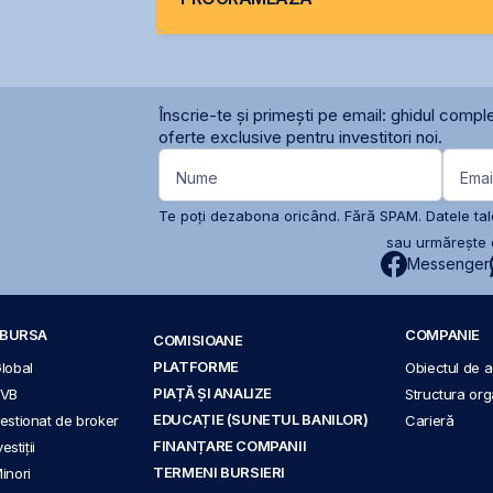
Înscrie-te și primești pe email: ghidul comple
oferte exclusive pentru investitori noi.
Nume
Emai
Te poți dezabona oricând. Fără SPAM. Datele tale
sau urmărește c
Messenger
A BURSA
COMPANIE
COMISIOANE
PLATFORME
Global
Obiectul de ac
PIAȚĂ ȘI ANALIZE
BVB
Structura org
EDUCAȚIE (SUNETUL BANILOR)
 gestionat de broker
Carieră
FINANȚARE COMPANII
stiții
TERMENI BURSIERI
Minori