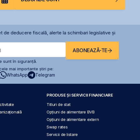
t de deducere fiscală, alerte la schimbari legislative și
ABONEAZĂ-TE
l
 sunt în siguranță.
ele mai importante știri pe:
WhatsApp
Telegram
PRODUSE ȘI SERVICII FINANCIARE
tivitate
Titluri de stat
anizațională
Opțiuni de alimentare BVB
Opțiuni de alimentare extern
Swap rates
Servicii de listare