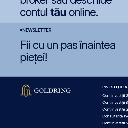
contul
tău
online.
NEWSLETTER
Fii cu un pas înaintea
pieței!
INVESTIȚII L
Cont Investiții 
Cont Investiții 
Cont Investiții
Consultanță Inve
Cont Investiții 