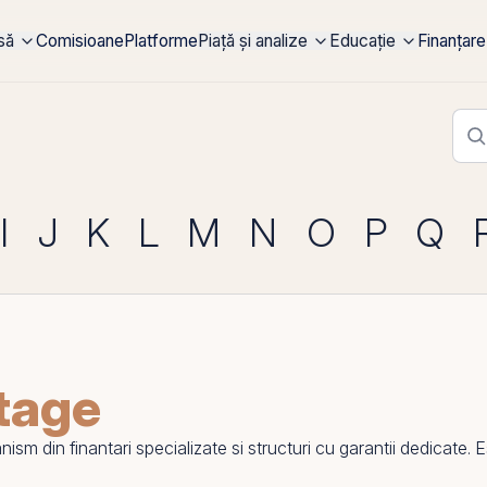
rsă
Comisioane
Platforme
Piață și analize
Educație
Finanțare
I
J
K
L
M
N
O
P
Q
tage
din finantari specializate si structuri cu garantii dedicate. Este