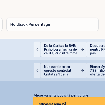
Holdback Percentage
omânia, campioană la
De la Caritas la BVB:
Deducere
cumpiri în UE: Cum
Psihologia fricii și de
pentru PF
nflația de 8,4%
ce 98,5% dintre români
pas
rodează bugetul și
evită investițiile la
are sunt soluțiile
bursă
eale pentru români
VB corectează ușor,
Nuclearelectrica
Bittnet S
ar BET rămâne la
oprește controlat
7,33 mili
47,6% de la începutul
Unitatea 1 de la
oferta de
nului
Cernavodă din cauza
BNET31E
nivelului Dunării
Alege varianta potrivită pentru tine:
PROGRAMEAZĂ