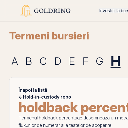
Investiții la bu
Termeni bursieri
H
A
B
C
D
E
F
G
Înapoi la listă
←
Hold-in-custody repo
holdback percen
Termenul
holdback percentage
desemneaza un mecanism 
fluxurilor de numerar si a testelor de acoperire.