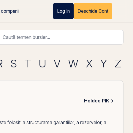
 companii
Log In
Deschide Cont
R
S
T
U
V
W
X
Y
Z
Holdco PIK
→
 folosit la structurarea garantiilor, a rezervelor, a