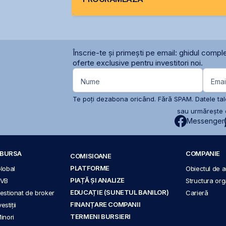
Înscrie-te și primești pe email: ghidul comple
oferte exclusive pentru investitori noi.
Nume
Emai
Te poți dezabona oricând. Fără SPAM. Datele tale
sau urmărește c
Messenger
A BURSA
COMPANIE
COMISIOANE
PLATFORME
Global
Obiectul de ac
PIAȚĂ ȘI ANALIZE
BVB
Structura org
EDUCAȚIE (SUNETUL BANILOR)
 gestionat de broker
Carieră
FINANȚARE COMPANII
stiții
TERMENI BURSIERI
Minori