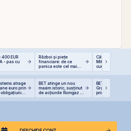
 400 EUR
Război și piețe
Cât de sigură e b
A - pas cu
financiare: de ce
Mituri, riscuri real
panica este cel mai
cum să investești
scump sfat
inteligent
ystems atrage
BET atinge un nou
BET urcă 2,37%, i
oane euro prin
maxim istoric, susținut
Graffiti Plus devi
 obligațiuni
de acțiunile Romgaz și
prima agenție de
OMV Petrom
comunicare listat
BVB
DESCHIDE CONT