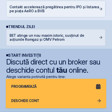
Contakt accelerează pregătirea pentru IPO și listarea
E
pe piața AeRO a BVB
pe
TRENDUL ZILEI
BET atinge un nou maxim istoric, susținut de
S
acțiunile Romgaz și OMV Petrom
g
START INVESTIȚII
Discută direct cu un broker sau
deschide contul
tău
online.
Alege varianta potrivită pentru tine:
PROGRAMEAZĂ
DESCHIDE CONT