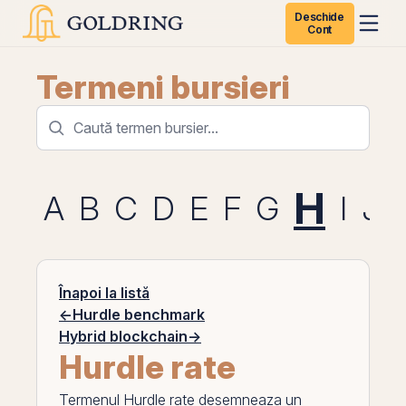
Deschide
Cont
Termeni bursieri
H
A
B
C
D
E
F
G
I
J
Înapoi la listă
←
Hurdle benchmark
Hybrid blockchain
→
Hurdle rate
Termenul
Hurdle rate
desemneaza un