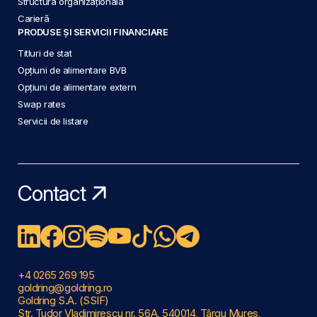
Structura organizațională
Carieră
PRODUSE ȘI SERVICII FINANCIARE
Titluri de stat
Opțiuni de alimentare BVB
Opțiuni de alimentare extern
Swap rates
Servicii de listare
Contact
+4 0265 269 195
goldring@goldring.ro
Goldring S.A. (SSIF)
Str. Tudor Vladimirescu nr. 56A, 540014, Târgu Mureș,