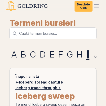
Deschide
Cont
Termeni bursieri
I
A
B
C
D
E
F
G
H
J
Înapoi la listă
←
Iceberg spread capture
Iceberg trade-through
→
Iceberg sweep
Termenul
Iceberg sweep
desemneaza un