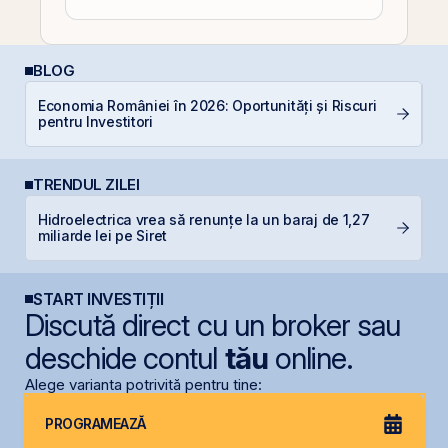
BLOG
R
Economia României în 2026: Oportunități și Riscuri
d
pentru Investitori
p
TRENDUL ZILEI
Hidroelectrica vrea să renunțe la un baraj de 1,27
C
miliarde lei pe Siret
ca
START INVESTIȚII
Discută direct cu un broker sau
deschide contul
tău
online.
Alege varianta potrivită pentru tine:
PROGRAMEAZĂ