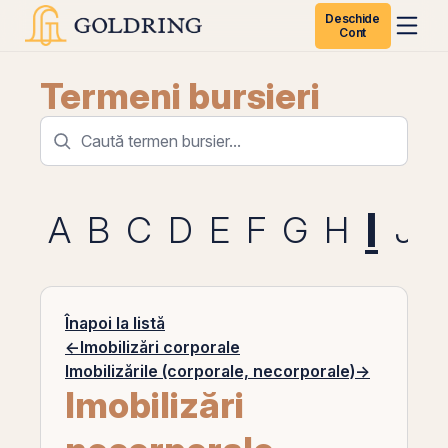
Deschide
Cont
Termeni bursieri
I
A
B
C
D
E
F
G
H
J
Înapoi la listă
←
Imobilizări corporale
Imobilizările (corporale, necorporale)
→
Imobilizări