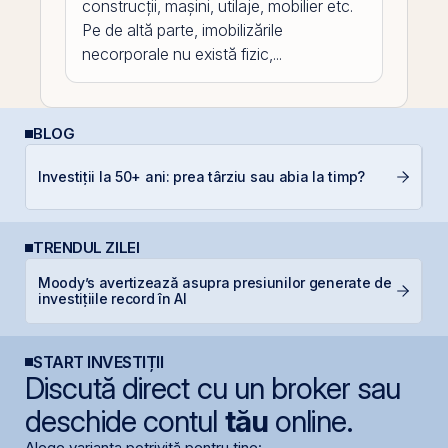
construcții, mașini, utilaje, mobilier etc.
Pe de altă parte, imobilizările
necorporale nu există fizic,...
BLOG
RE
Investiții la 50+ ani: prea târziu sau abia la timp?
p
TRENDUL ZILEI
Moody’s avertizează asupra presiunilor generate de
N
investițiile record în AI
C
START INVESTIȚII
Discută direct cu un broker sau
deschide contul
tău
online.
Alege varianta potrivită pentru tine: