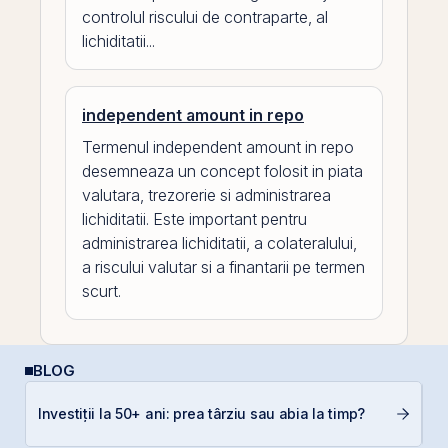
controlul riscului de contraparte, al
lichiditatii...
independent amount in repo
Termenul independent amount in repo
desemneaza un concept folosit in piata
valutara, trezorerie si administrarea
lichiditatii. Este important pentru
administrarea lichiditatii, a colateralului,
a riscului valutar si a finantarii pe termen
scurt.
BLOG
Investiții la 50+ ani: prea târziu sau abia la timp?
D