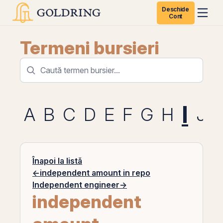
Deschide
Cont
Termeni bursieri
I
A
B
C
D
E
F
G
H
J
Înapoi la listă
←
independent amount in repo
Independent engineer
→
independent