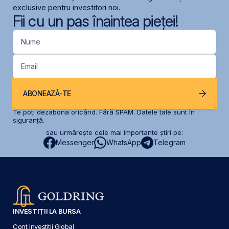
exclusive pentru investitori noi.
Fii cu un pas înaintea pieței!
Nume
Email
ABONEAZĂ-TE
Te poți dezabona oricând. Fără SPAM. Datele tale sunt în
siguranță.
sau urmărește cele mai importante știri pe:
Messenger
WhatsApp
Telegram
INVESTIȚII LA BURSA
Cont Investiții Global