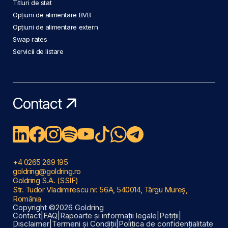
Titluri de stat
Opțiuni de alimentare BVB
Opțiuni de alimentare extern
Swap rates
Servicii de listare
Contact
+4 0265 269 195
goldring@goldring.ro
Goldring S.A. (SSIF)
Str. Tudor Vladimirescu nr. 56A, 540014, Târgu Mureș,
România
Copyright ©2026 Goldring
Contact
|
FAQ
|
Rapoarte și informații legale
|
Petiții
|
Disclaimer
|
Termeni și Condiții
|
Politica de confidențialitate