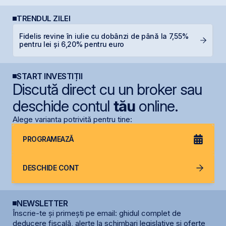
TRENDUL ZILEI
Fidelis revine în iulie cu dobânzi de până la 7,55%
S
pentru lei și 6,20% pentru euro
pe
START INVESTIȚII
Discută direct cu un broker sau
deschide contul
tău
online.
Alege varianta potrivită pentru tine:
PROGRAMEAZĂ
DESCHIDE CONT
NEWSLETTER
Înscrie-te și primești pe email: ghidul complet de
deducere fiscală, alerte la schimbari legislative și oferte