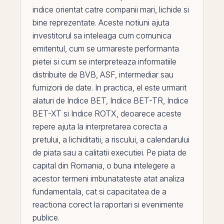
indice orientat catre companii mari, lichide si
bine reprezentate. Aceste notiuni ajuta
investitorul sa inteleaga cum comunica
emitentul, cum se urmareste performanta
pietei si cum se interpreteaza informatiile
distribuite de
BVB
, ASF, intermediar sau
furnizorii de date. In practica,
el
este urmarit
alaturi de
Indice BET
,
Indice BET-TR
,
Indice
BET-XT
si
Indice ROTX
, deoarece aceste
repere ajuta la interpretarea corecta a
pretului, a lichiditatii, a riscului, a calendarului
de piata sau a calitatii executiei.
Pe
piata de
capital din
Romania
, o buna intelegere a
acestor termeni imbunatateste atat
analiza
fundamentala
, cat si capacitatea de a
reactiona corect la raportari si evenimente
publice.