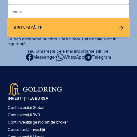
Email
ABONEAZĂ-TE
Te poți dezabona oricând. Fără SPAM. Datele tale sunt în
siguranță.
sau urmărește cele mai importante știri pe:
Messenger
WhatsApp
Telegram
INVESTIȚII LA BURSA
Cont Investiții Global
Cont Investiții BVB
Cont Investiții gestionat de broker
Consultanță Investiții
Cont Investiții Minori