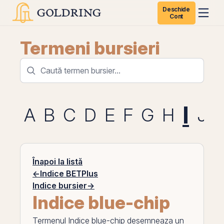
Deschide
Cont
Termeni bursieri
I
A
B
C
D
E
F
G
H
J
Înapoi la listă
←
Indice BETPlus
Indice bursier
→
Indice blue-chip
Termenul
Indice blue-chip
desemneaza un