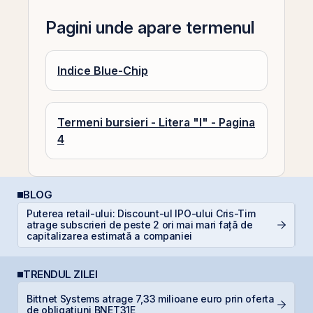
Pagini unde apare termenul
Indice Blue-Chip
Termeni bursieri - Litera "I" - Pagina
4
BLOG
Puterea retail-ului: Discount-ul IPO-ului Cris-Tim
atrage subscrieri de peste 2 ori mai mari față de
In
capitalizarea estimată a companiei
TRENDUL ZILEI
Bittnet Systems atrage 7,33 milioane euro prin oferta
B
de obligațiuni BNET31E
d