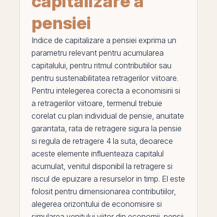
capitalizare a
pensiei
Indice de capitalizare a pensiei
exprima un
parametru relevant pentru acumularea
capitalului, pentru ritmul contributiilor sau
pentru sustenabilitatea retragerilor viitoare.
Pentru intelegerea corecta a economisirii si
a retragerilor viitoare, termenul trebuie
corelat cu
plan individual de pensie
,
anuitate
garantata
,
rata de retragere sigura la pensie
si
regula de retragere 4 la suta
, deoarece
aceste elemente influenteaza capitalul
acumulat, venitul disponibil la retragere si
riscul de epuizare a resurselor in timp.
El
este
folosit pentru dimensionarea contributiilor,
alegerea orizontului de economisire si
simularea venitului viitor din economii, pensii