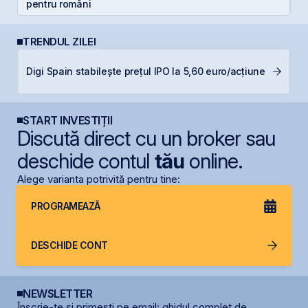
pentru români
TRENDUL ZILEI
B
Digi Spain stabilește prețul IPO la 5,60 euro/acțiune
l
START INVESTIȚII
Discută direct cu un broker sau
deschide contul
tău
online.
Alege varianta potrivită pentru tine:
PROGRAMEAZĂ
DESCHIDE CONT
NEWSLETTER
Înscrie-te și primești pe email: ghidul complet de