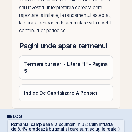
sau investitii. Interpretarea corecta cere
raportare la inflatie, la
randamentul
asteptat,
la durata perioadei de acumulare si la nivelul
contributiilor periodice.
Pagini unde apare termenul
Termeni bursieri - Litera "I" - Pagina
5
Indice De Capitalizare A Pensiei
BLOG
România, campioană la scumpiri în UE: Cum inflația
L
de 8,4% erodează bugetul și care sunt soluțiile reale
S