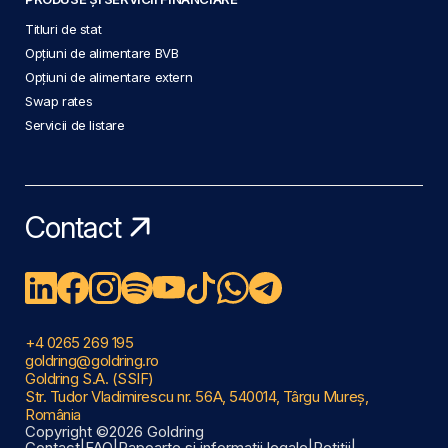
Titluri de stat
Opțiuni de alimentare BVB
Opțiuni de alimentare extern
Swap rates
Servicii de listare
Contact
+4 0265 269 195
goldring@goldring.ro
Goldring S.A. (SSIF)
Str. Tudor Vladimirescu nr. 56A, 540014, Târgu Mureș,
România
Copyright ©2026 Goldring
Contact
|
FAQ
|
Rapoarte și informații legale
|
Petiții
|