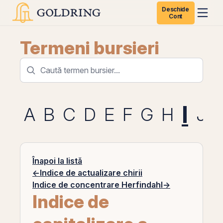
Deschide
Cont
Termeni bursieri
I
A
B
C
D
E
F
G
H
J
Înapoi la listă
←
Indice de actualizare chirii
Indice de concentrare Herfindahl
→
Indice de