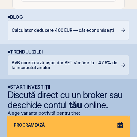
BLOG
Calculator deducere 400 EUR — cât economisești
D
TRENDUL ZILEI
BVB corectează ușor, dar BET rămâne la +47,6% de
M
la începutul anului
in
START INVESTIȚII
Discută direct cu un broker sau
deschide contul
tău
online.
Alege varianta potrivită pentru tine:
PROGRAMEAZĂ