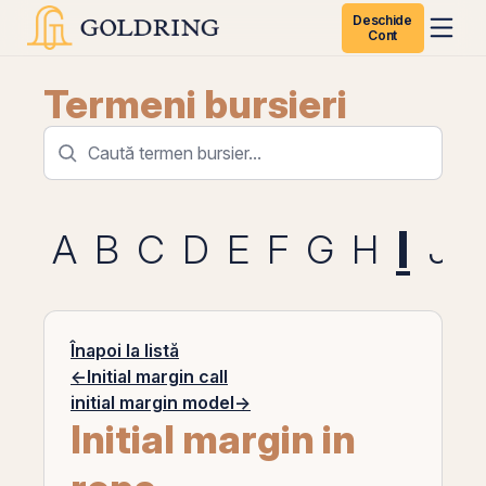
Deschide
Cont
Termeni bursieri
I
A
B
C
D
E
F
G
H
J
Înapoi la listă
←
Initial margin call
initial margin model
→
Initial margin in