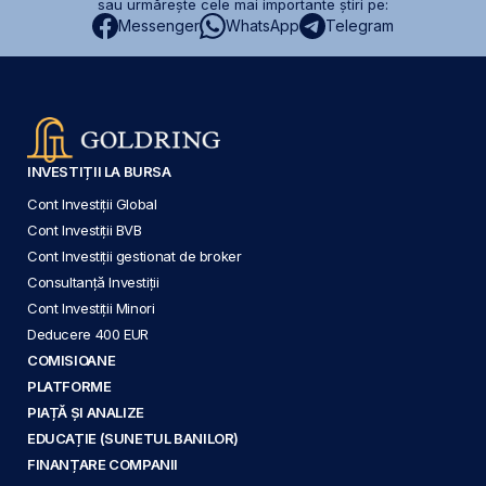
sau urmărește cele mai importante știri pe:
Messenger
WhatsApp
Telegram
INVESTIȚII LA BURSA
Cont Investiții Global
Cont Investiții BVB
Cont Investiții gestionat de broker
Consultanță Investiții
Cont Investiții Minori
Deducere 400 EUR
COMISIOANE
PLATFORME
PIAȚĂ ȘI ANALIZE
EDUCAȚIE (SUNETUL BANILOR)
FINANȚARE COMPANII