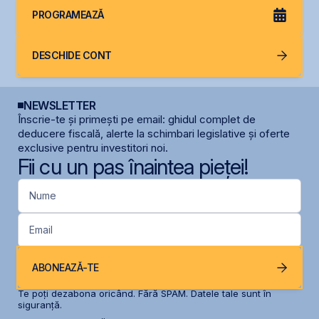
PROGRAMEAZĂ
DESCHIDE CONT
NEWSLETTER
Înscrie-te și primești pe email: ghidul complet de
deducere fiscală, alerte la schimbari legislative și oferte
exclusive pentru investitori noi.
Fii cu un pas înaintea pieței!
Nume
Email
ABONEAZĂ-TE
Te poți dezabona oricând. Fără SPAM. Datele tale sunt în
siguranță.