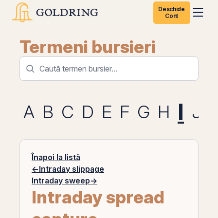
Deschide
Cont
Termeni bursieri
I
A
B
C
D
E
F
G
H
J
Înapoi la listă
←
Intraday slippage
Intraday sweep
→
Intraday spread