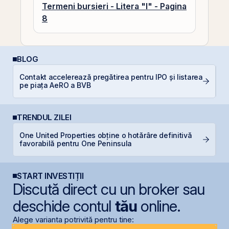
Termeni bursieri - Litera "I" - Pagina
8
BLOG
Contakt accelerează pregătirea pentru IPO și listarea
C
pe piața AeRO a BVB
TRENDUL ZILEI
B
One United Properties obține o hotărâre definitivă
C
favorabilă pentru One Peninsula
l
START INVESTIȚII
Discută direct cu un broker sau
deschide contul
tău
online.
Alege varianta potrivită pentru tine: