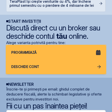
TeraPlast își crește veniturile cu 4%, dar încheie
S
primul semestru cu o pierdere de 4 milioane de lei
de
START INVESTIȚII
Discută direct cu un broker sau
deschide contul
tău
online.
Alege varianta potrivită pentru tine:
PROGRAMEAZĂ
DESCHIDE CONT
NEWSLETTER
Înscrie-te și primești pe email: ghidul complet de
deducere fiscală, alerte la schimbari legislative și oferte
exclusive pentru investitori noi.
Fii cu un pas înaintea pieței!