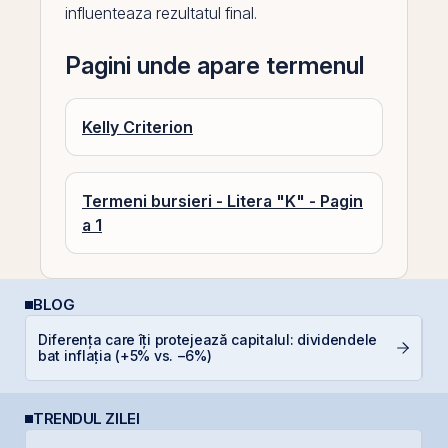
influenteaza rezultatul final.
Pagini unde apare termenul
Kelly Criterion
Termeni bursieri - Litera "K" - Pagin
a 1
BLOG
Diferența care îți protejează capitalul: dividendele
D
bat inflația (+5% vs. −6%)
TRENDUL ZILEI