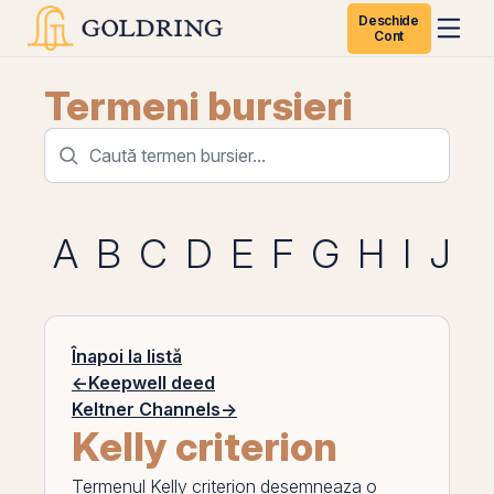
Deschide
Cont
Termeni bursieri
A
B
C
D
E
F
G
H
I
J
Înapoi la listă
←
Keepwell deed
Keltner Channels
→
Kelly criterion
Termenul
Kelly criterion
desemneaza o