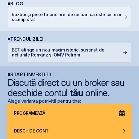
BLOG
Război și piețe financiare: de ce panica este cel mai
De
scump sfat
di
TRENDUL ZILEI
BET atinge un nou maxim istoric, susținut de
B
acțiunile Romgaz și OMV Petrom
c
START INVESTIȚII
Discută direct cu un broker sau
deschide contul
tău
online.
Alege varianta potrivită pentru tine:
PROGRAMEAZĂ
DESCHIDE CONT