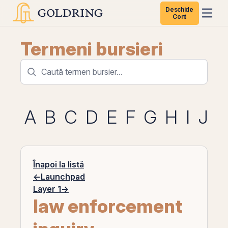
Deschide
Cont
Termeni bursieri
A
B
C
D
E
F
G
H
I
J
K
Înapoi la listă
←
Launchpad
Layer 1
→
law enforcement