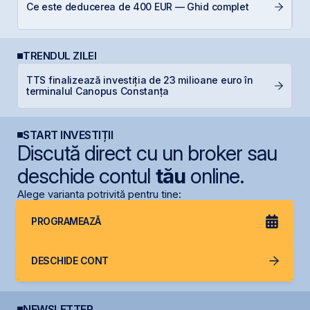
Di
Ce este deducerea de 400 EUR — Ghid complet
co
TRENDUL ZILEI
L
TTS finalizează investiția de 23 milioane euro în
M
terminalul Canopus Constanța
R
START INVESTIȚII
Discută direct cu un broker sau
deschide contul
tău
online.
Alege varianta potrivită pentru tine:
PROGRAMEAZĂ
DESCHIDE CONT
NEWSLETTER