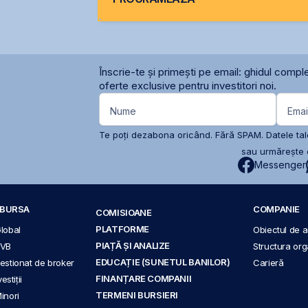
Înscrie-te și primești pe email: ghidul comple
oferte exclusive pentru investitori noi.
Nume
Emai
Te poți dezabona oricând. Fără SPAM. Datele tale
sau urmărește c
Messenger
A BURSA
COMPANIE
COMISIOANE
PLATFORME
Global
Obiectul de ac
PIAȚĂ ȘI ANALIZE
BVB
Structura org
EDUCAȚIE (SUNETUL BANILOR)
 gestionat de broker
Carieră
FINANȚARE COMPANII
stiții
TERMENI BURSIERI
Minori