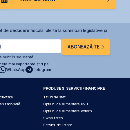
t de deducere fiscală, alerte la schimbari legislative și
ABONEAZĂ-TE
l
 sunt în siguranță.
ele mai importante știri pe:
WhatsApp
Telegram
PRODUSE ȘI SERVICII FINANCIARE
tivitate
Titluri de stat
anizațională
Opțiuni de alimentare BVB
Opțiuni de alimentare extern
Swap rates
Servicii de listare