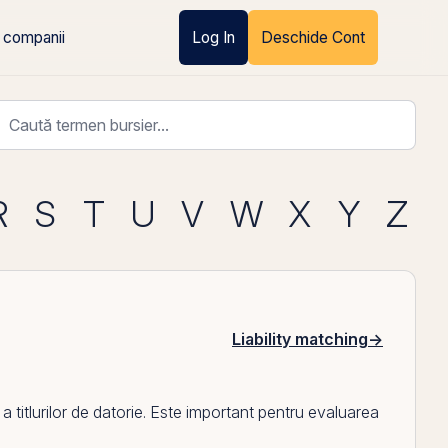
 companii
Log In
Deschide Cont
R
S
T
U
V
W
X
Y
Z
Liability matching
→
 a titlurilor de datorie. Este important pentru evaluarea