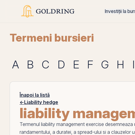
Investiții la bu
Termeni bursieri
A
B
C
D
E
F
G
H
I
Înapoi la listă
←
Liability hedge
liability manage
Termenul
liability management exercise
desemneaza un 
randamentului, a duratei, a
spread
-ului si a clauzelor u