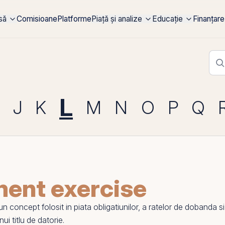
rsă
Comisioane
Platforme
Piață și analize
Educație
Finanțare
L
J
K
M
N
O
P
Q
ment exercise
concept folosit in piata obligatiunilor, a ratelor de
dobanda
si
nui titlu de datorie.