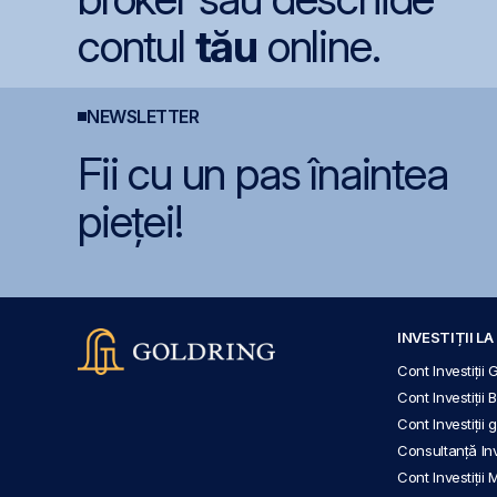
contul
tău
online.
NEWSLETTER
Fii cu un pas înaintea
pieței!
INVESTIȚII L
Cont Investiții 
Cont Investiții 
Cont Investiții
Consultanță Inve
Cont Investiții 