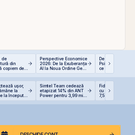
e de
Perspective Economice
De la Caritas la B
ctură din
2026: De la Exuberanța
Psihologia fricii ș
să copiem de
AI la Noua Ordine Geo-
ce 98,5% dintre 
 copiază?!
Economică
evită investițiile l
bursă
ctează ușor,
Simtel Team cedează
Fidelis revine în i
rămâne la
etapizat 14% din ANT
cu dobânzi de pâ
 la începutul
Power pentru 3,99 mil.
7,55% pentru lei ș
lei și își reduce
6,20% pentru eur
participația la 37%
DESCHIDE CONT