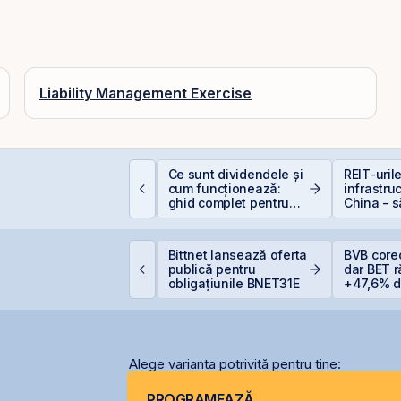
Liability Management Exercise
ât de sigură e bursa?
Ce sunt dividendele și
REIT-uril
ituri, riscuri reale și
cum funcționează:
infrastru
um să investești
ghid complet pentru
China - 
nteligent
investitori în acțiuni
la cel ce
VB încheie prima
Bittnet lansează oferta
BVB core
umătate din 2026 cu
publică pentru
dar BET 
ET +33% și
obligațiunile BNET31E
+47,6% de
apitalizare record
anului
Alege varianta potrivită pentru tine:
PROGRAMEAZĂ