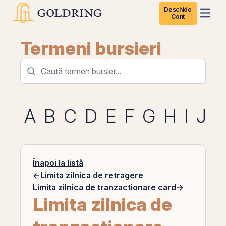
Deschide
Cont
Termeni bursieri
A
B
C
D
E
F
G
H
I
J
K
Înapoi la listă
←
Limita zilnica de retragere
Limita zilnica de tranzactionare card
→
Limita zilnica de