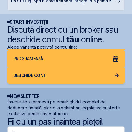
IPO-ul Digi Spain este acoperit integral din prima zi
pe
START INVESTIȚII
Discută direct cu un broker sau
deschide contul
tău
online.
Alege varianta potrivită pentru tine:
PROGRAMEAZĂ
DESCHIDE CONT
NEWSLETTER
Înscrie-te și primești pe email: ghidul complet de
deducere fiscală, alerte la schimbari legislative și oferte
exclusive pentru investitori noi.
Fii cu un pas înaintea pieței!